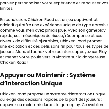
pouvez personnaliser votre expérience et repousser vos
limites.
En conclusion, Chicken Road est un jeu captivant et
addictif qui offre une expérience unique de type « crash »
comme vous n’en avez jamais joué. Avec son gameplay
rapide, ses mécaniques de risque/récompense et ses
niveaux de difficulté ajustables, Chicken Road promet
une excitation et des défis sans fin pour tous les types de
joueurs. Alors, attachez votre ceinture, appuyez sur Play
et menez votre poule vers la victoire sur la dangereuse
Chicken Road !
Appuyer ou Maintenir : Système
d’Interaction Unique
Chicken Road propose un système d’interaction unique
qui exige des décisions rapides de la part des joueurs :
appuyer ou maintenir durant le gameplay. Ce système