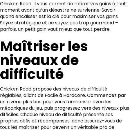
Chicken Road. Il vous permet de retirer vos gains à tout
moment avant qu’un désastre ne survienne. Savoir
quand encaisser est la clé pour maximiser vos gains.
Soyez stratégique et ne soyez pas trop gourmand –
parfois, un petit gain vaut mieux que tout perdre.
Maîtriser les
niveaux de
difficulté
Chicken Road propose des niveaux de difficulté
réglables, allant de Facile à Hardcore. Commencez par
un niveau plus bas pour vous familiariser avec les
mécaniques du jeu, puis progressez vers des niveaux plus
difficiles. Chaque niveau de difficulté présente ses
propres défis et récompenses, donc assurez-vous de
tous les maîtriser pour devenir un véritable pro de