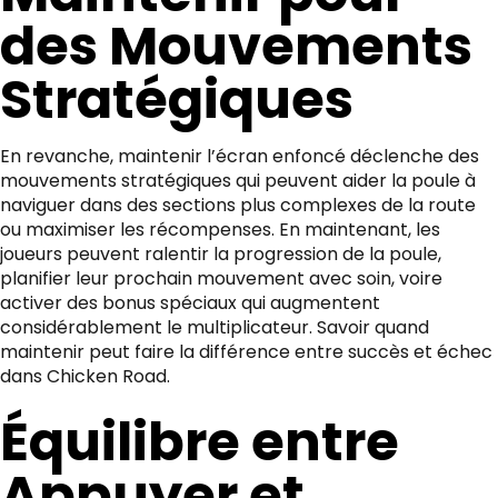
des Mouvements
Stratégiques
En revanche, maintenir l’écran enfoncé déclenche des
mouvements stratégiques qui peuvent aider la poule à
naviguer dans des sections plus complexes de la route
ou maximiser les récompenses. En maintenant, les
joueurs peuvent ralentir la progression de la poule,
planifier leur prochain mouvement avec soin, voire
activer des bonus spéciaux qui augmentent
considérablement le multiplicateur. Savoir quand
maintenir peut faire la différence entre succès et échec
dans Chicken Road.
Équilibre entre
Appuyer et