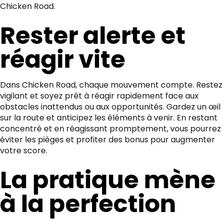
Chicken Road.
Rester alerte et
réagir vite
Dans Chicken Road, chaque mouvement compte. Restez
vigilant et soyez prêt à réagir rapidement face aux
obstacles inattendus ou aux opportunités. Gardez un œil
sur la route et anticipez les éléments à venir. En restant
concentré et en réagissant promptement, vous pourrez
éviter les pièges et profiter des bonus pour augmenter
votre score.
La pratique mène
à la perfection