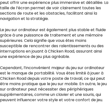
peut offrir une expérience plus immersive et détaillée. La
taille de l’écran permet de voir clairement toutes les
sections de route et les obstacles, facilitant ainsi la
navigation et la stratégie.
Le jeu sur ordinateur est également plus stable et fluide
grâce à une puissance de traitement et une mémoire
supérieures. Cela signifie que vous êtes moins
susceptible de rencontrer des ralentissements ou des
interruptions en jouant à Chicken Road, assurant ainsi
une expérience de jeu plus agréable.
Cependant, l’inconvénient majeur du jeu sur ordinateur
est le manque de portabilité. Vous êtes limité à jouer à
Chicken Road depuis votre poste de travail, ce qui peut
être moins pratique que le jeu sur mobile. En outre, le jeu
sur ordinateur peut nécessiter des périphériques
supplémentaires, comme un clavier et une souris, qui
peuvent influencer votre style et votre confort de jeu.