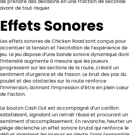
de prendre des décisions en une fraction de seconde
avant de tout risquer.
Effets Sonores
Les effets sonores de Chicken Road sont conçus pour
accentuer la tension et l’excitation de l’expérience de
jeu. Le jeu dispose d’une bande sonore dynamique dont
l’intensité augmente à mesure que les joueurs
progressent sur les sections de la route, créant un
sentiment d’urgence et de frisson. Le bruit des pas du
poulet et des obstacles sur la route renforce
l’immersion, donnant l’impression d’être en plein cœur
de l’action.
Le bouton Cash Out est accompagné d’un carillon
satisfaisant, signalant un retrait réussi et procurant un
sentiment d’accomplissement. En revanche, heurter un
piège déclenche un effet sonore brutal qui renforce le
défi et maintient les joueurs en alerte. Dans l’ensemble,