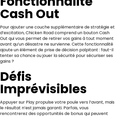
Fonctionnalité
Cash Out
Pour ajouter une couche supplémentaire de stratégie et
d’excitation, Chicken Road comprend un bouton Cash
Out qui vous permet de retirer vos gains à tout moment
avant qu’un désastre ne survienne. Cette fonctionnalité
ajoute un élément de prise de décision palpitant : faut-il
tenter sa chance ou jouer la sécurité pour sécuriser ses
gains ?
Défis
Imprévisibles
Appuyer sur Play propulse votre poule vers l’avant, mais
le résultat n’est jamais garanti. Parfois, vous
rencontrerez des opportunités de bonus qui peuvent