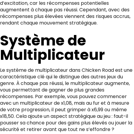
d’excitation, car les récompenses potentielles
augmentent à chaque pas réussi. Cependant, avec des
récompenses plus élevées viennent des risques accrus,
rendant chaque mouvement stratégique.
Système de
Multiplicateur
Le système de multiplicateur dans Chicken Road est une
caractéristique clé qui le distingue des autres jeux du
genre. À chaque pas réussi, le multiplicateur augmente,
vous permettant de gagner de plus grandes
récompenses. Par exemple, vous pouvez commencer
avec un multiplicateur de x1,08, mais au fur et à mesure
de votre progression, il peut grimper à x6,99 ou même
x18,50. Cela ajoute un aspect stratégique au jeu : faut-il
pousser sa chance pour des gains plus élevés ou jouer la
sécurité et retirer avant que tout ne s’effondre ?