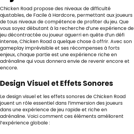
Chicken Road propose des niveaux de difficulté
ajustables, de Facile à Hardcore, permettant aux joueurs
de tous niveaux de compétence de profiter du jeu. Que
vous soyez débutant à la recherche d’une expérience de
jeu décontractée ou joueur aguerri en quête d’un défi
intense, Chicken Road a quelque chose à offrir. Avec son
gameplay imprévisible et ses récompenses à forts
enjeux, chaque partie est une expérience riche en
adrénaline qui vous donnera envie de revenir encore et
encore.
Design Visuel et Effets Sonores
Le design visuel et les effets sonores de Chicken Road
jouent un rôle essentiel dans l’immersion des joueurs
dans une expérience de jeu rapide et riche en
adrénaline. Voici comment ces éléments améliorent
l’expérience globale :