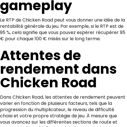
gameplay
Le RTP de Chicken Road peut vous donner une idée de la
rentabilité générale du jeu. Par exemple, si le RTP est de
95 %, cela signifie que vous pouvez espérer récupérer 95
€ pour chaque 100 € misés sur le long terme.
Attentes de
rendement dans
Chicken Road
Dans Chicken Road, les attentes de rendement peuvent
varier en fonction de plusieurs facteurs, tels que la
progression du multiplicateur, le niveau de difficulté
choisi et votre propre stratégie de jeu. À mesure que
vous avancez sur les différentes sections de route et