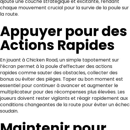
ajoute une couche stratégique et excitante, rendant
chaque mouvement crucial pour la survie de la poule sur
la route.
Appuyer pour des
Actions Rapides
En jouant à Chicken Road, un simple tapotement sur
l’écran permet à la poule d’effectuer des actions
rapides comme sauter des obstacles, collecter des
bonus ou éviter des pièges. Taper au bon moment est
essentiel pour continuer à avancer et augmenter le
multiplicateur pour des récompenses plus élevées. Les
joueurs doivent rester vigilants et réagir rapidement aux
conditions changeantes de la route pour éviter un échec
soudain.
Maintenir pour