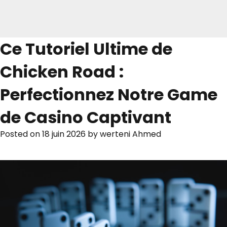
Ce Tutoriel Ultime de
Chicken Road :
Perfectionnez Notre Game
de Casino Captivant
Posted on
18 juin 2026
by
werteni Ahmed