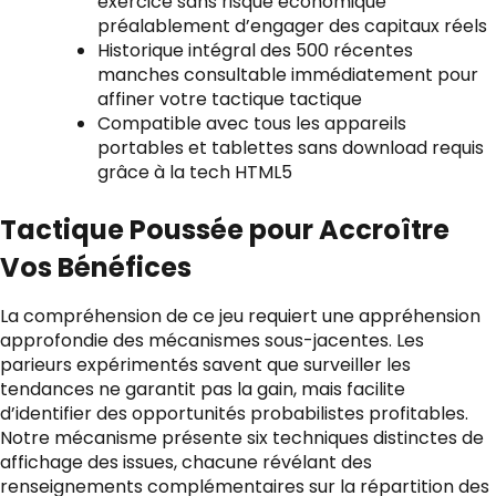
exercice sans risque économique
préalablement d’engager des capitaux réels
Historique intégral des 500 récentes
manches consultable immédiatement pour
affiner votre tactique tactique
Compatible avec tous les appareils
portables et tablettes sans download requis
grâce à la tech HTML5
Tactique Poussée pour Accroître
Vos Bénéfices
La compréhension de ce jeu requiert une appréhension
approfondie des mécanismes sous-jacentes. Les
parieurs expérimentés savent que surveiller les
tendances ne garantit pas la gain, mais facilite
d’identifier des opportunités probabilistes profitables.
Notre mécanisme présente six techniques distinctes de
affichage des issues, chacune révélant des
renseignements complémentaires sur la répartition des