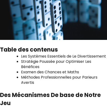
Table des contenus
Les Systèmes Essentiels de Le Divertissement
Stratégie Poussée pour Optimiser Les
Bénéfices
Examen des Chances et Maths
Méthodes Professionnelles pour Parieurs
Avertis
Des Mécanismes De base de Notre
Jeu