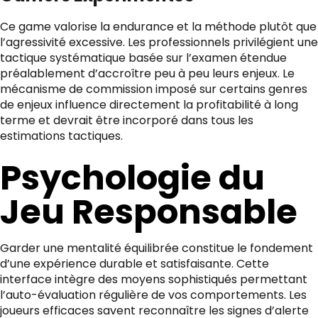
Ce game valorise la endurance et la méthode plutôt que
l’agressivité excessive. Les professionnels privilégient une
tactique systématique basée sur l’examen étendue
préalablement d’accroître peu à peu leurs enjeux. Le
mécanisme de commission imposé sur certains genres
de enjeux influence directement la profitabilité à long
terme et devrait être incorporé dans tous les
estimations tactiques.
Psychologie du
Jeu Responsable
Garder une mentalité équilibrée constitue le fondement
d’une expérience durable et satisfaisante. Cette
interface intègre des moyens sophistiqués permettant
l’auto-évaluation régulière de vos comportements. Les
joueurs efficaces savent reconnaître les signes d’alerte