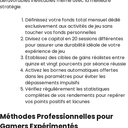
défavorables inévitables même avec la meilleure
stratégie.
Définissez votre fonds total mensuel dédié
exclusivement aux activités de jeu sans
toucher vos fonds personnelles
Divisez ce capital en 20 sessions différentes
pour assurer une durabilité idéale de votre
expérience de jeu
Établissez des cibles de gains réalistes entre
quinze et vingt pourcents par séance réussie
Activez les bornes automatiques offertes
dans les paramètres pour éviter les
dépassements impulsifs
Vérifiez régulièrement les statistiques
complètes de vos rendements pour repérer
vos points positifs et lacunes
Méthodes Professionnelles pour
Gamers Expérimentés