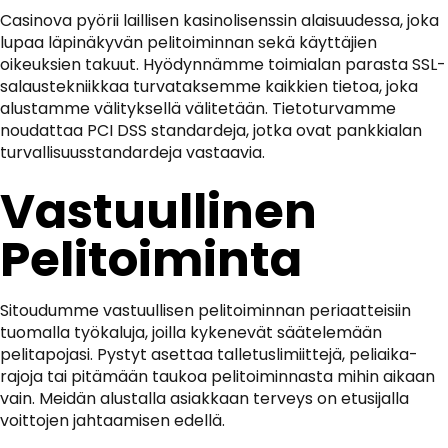
Casinova pyörii laillisen kasinolisenssin alaisuudessa, joka
lupaa läpinäkyvän pelitoiminnan sekä käyttäjien
oikeuksien takuut. Hyödynnämme toimialan parasta SSL-
salaustekniikkaa turvataksemme kaikkien tietoa, joka
alustamme välityksellä välitetään. Tietoturvamme
noudattaa PCI DSS standardeja, jotka ovat pankkialan
turvallisuusstandardeja vastaavia.
Vastuullinen
Pelitoiminta
Sitoudumme vastuullisen pelitoiminnan periaatteisiin
tuomalla työkaluja, joilla kykenevät säätelemään
pelitapojasi. Pystyt asettaa talletuslimiittejä, peliaika-
rajoja tai pitämään taukoa pelitoiminnasta mihin aikaan
vain. Meidän alustalla asiakkaan terveys on etusijalla
voittojen jahtaamisen edellä.