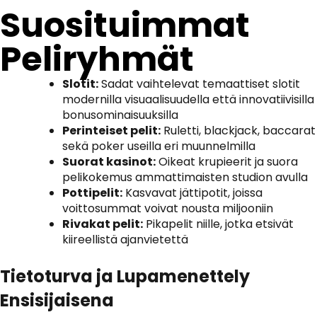
Suosituimmat
Peliryhmät
Slotit:
Sadat vaihtelevat temaattiset slotit
modernilla visuaalisuudella että innovatiivisilla
bonusominaisuuksilla
Perinteiset pelit:
Ruletti, blackjack, baccarat
sekä poker useilla eri muunnelmilla
Suorat kasinot:
Oikeat krupieerit ja suora
pelikokemus ammattimaisten studion avulla
Pottipelit:
Kasvavat jättipotit, joissa
voittosummat voivat nousta miljooniin
Rivakat pelit:
Pikapelit niille, jotka etsivät
kiireellistä ajanvietettä
Tietoturva ja Lupamenettely
Ensisijaisena