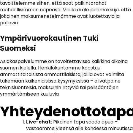
tavoittelemme siihen, että saat palkintorahat
mahdollisimman nopeasti. Meillä ei ole piilomaksuja, että
jokainen maksumenetelmämme ovat luotettavia ja
päteviä.
Ympärivuorokautinen Tuki
Suomeksi
Asiakaspalvelumme on tavoitettavissa kaikkina aikoina
suomen kielellä. Henkilökuntamme koostuu
ammattitaitoisista ammattilaisista, joilla ovat valmiita
tukemaan kaikenlaisissa kysymyksissä – olivatpa ne
teknisluonteisia, maksuihin liittyviä tai pelisääntöjen
ymmärtämiseen kuuluvia.
Yhteydenottota
Live-chat:
Pikainen tapa saada apua –
vastaamme yleensä alle kahdessa minuutissa