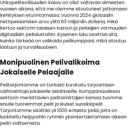
Uhkapeliteollisuuden kasvu on ollut valtavaa viimeisten
vuosien aikana, että me olemme sitoutuneet jatkamaan
kehityksen eturintamassa. Vuonna 2024 globaalin
nettipelaamisen arvo ylitti 63 miljardin dollaria, mikä
kertoo sektorin tasaisen kasvun ja pelaajien varmuuden
digitaalisiin pelialustoihin. Kyseinen luku osoittaa sitä,
kuinka tärkeää on valikoida pelikumppani, mikä sitoutuu
laatuun ja turvallisuuteen.
Monipuolinen Pelivalikoima
Jokaiselle Pelaajalle
Pelitarjontamme on tarkasti kuratoitu tarjoamaan
vaihtoehtoja jokaiselle asiakkaalle. Kumppanuudessa
sektorin merkittävien pelitoimittajien kanssa tuomme
sinulle tuoreimmat pelit ja ikuiset suosikkipelit.
Tarjontamme sisältää yli 1000 erilaista peliä, joita on
luokiteltu helppoihin ryhmiin yksinkertaistamaan oikean
pelin valitsemista.