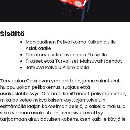
Sisältö
Monipuolinen Pelivalikoima Kaikenlaisille
Asiakkaalle
Tietoturva sekä Luvananto Etusijalla
Pikaiset että Turvalliset Maksuvaihtoehdot
Jatkuva Palvelu Äidinkielellä
Tervetuloa Casinovan ympäristöön, jonne sulautuvat
huippuluokan pelikokemus, suojaus että
asiakaslähtöisyys. Olemme kehittäneet peliympäristön,
mikä palvelee nykyaikaisen käyttäjän toiveisiin
esittämällä laajan kokoelman pelejä, pikaisella maksuja
sekä varman asiakastuen.
avaa sivu
keskittyy
tarjoamaan ainutlaatuisen kokemuksen kaikille kävijälle.