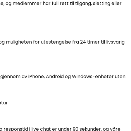
og medlemmer har full rett til tilgang, sletting eller
 muligheten for utestengelse fra 24 timer til livsvarig
på gjennom av iPhone, Android og Windows-enheter uten
atur
g responstid i live chat er under 90 sekunder, og våre