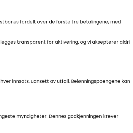
mstbonus fordelt over de første tre betalingene, med
gges transparent før aktivering, og vi aksepterer aldri
på hver innsats, uansett av utfall. Belønningspoengene kan
rengeste myndigheter. Dennes godkjenningen krever