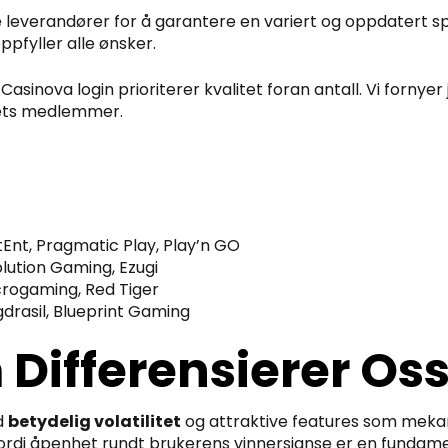
verandører for å garantere en variert og oppdatert spill
ppfyller alle ønsker.
r
Casinova login
prioriterer kvalitet foran antall. Vi fornyer
noets medlemmer.
Ent, Pragmatic Play, Play’n GO
lution Gaming, Ezugi
crogaming, Red Tiger
drasil, Blueprint Gaming
ifferensierer Oss
d
betydelig volatilitet
og attraktive features som mekan
, fordi åpenhet rundt brukerens vinnersjanse er en fundame