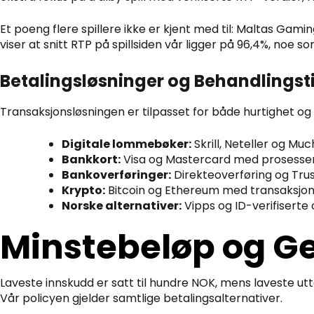
Et poeng flere spillere ikke er kjent med til: Maltas Gam
viser at snitt RTP på spillsiden vår ligger på 96,4%, noe
Betalingsløsninger og Behandlingst
Transaksjonsløsningen er tilpasset for både hurtighet og 
Digitale lommebøker:
Skrill, Neteller og Mu
Bankkort:
Visa og Mastercard med prosesseri
Bankoverføringer:
Direkteoverføring og Trus
Krypto:
Bitcoin og Ethereum med transaksjon
Norske alternativer:
Vipps og ID-verifiserte
Minstebeløp og G
Laveste innskudd er satt til hundre NOK, mens laveste utt
Vår policyen gjelder samtlige betalingsalternativer.