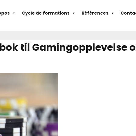
opos
Cycle de formations
Références
Conta
ok til Gamingopplevelse o