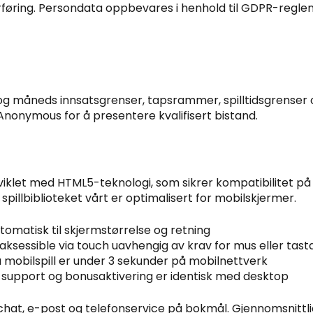
føring. Persondata oppbevares i henhold til GDPR-reglene, 
 og måneds innsatsgrenser, tapsrammer, spilltidsgrenser og
onymous for å presentere kvalifisert bistand.
tviklet med HTML5-teknologi, som sikrer kompatibilitet 
illbiblioteket vårt er optimalisert for mobilskjermer.
tomatisk til skjermstørrelse og retning
 aksessible via touch uavhengig av krav for mus eller tast
 mobilspill er under 3 sekunder på mobilnettverk
, support og bonusaktivering er identisk med desktop
e chat, e-post og telefonservice på bokmål. Gjennomsnittli