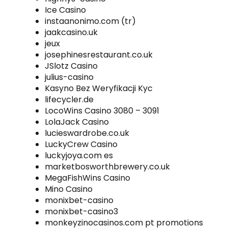
Ice Casino
instaanonimo.com (tr)
jaakcasino.uk
jeux
josephinesrestaurant.co.uk
JSlotz Casino
julius-casino
Kasyno Bez Weryfikacji Kyc
lifecycler.de
LocoWins Casino 3080 – 3091
LolaJack Casino
lucieswardrobe.co.uk
LuckyCrew Casino
luckyjoya.com es
marketbosworthbrewery.co.uk
MegaFishWins Casino
Mino Casino
monixbet-casino
monixbet-casino3
monkeyzinocasinos.com pt promotions