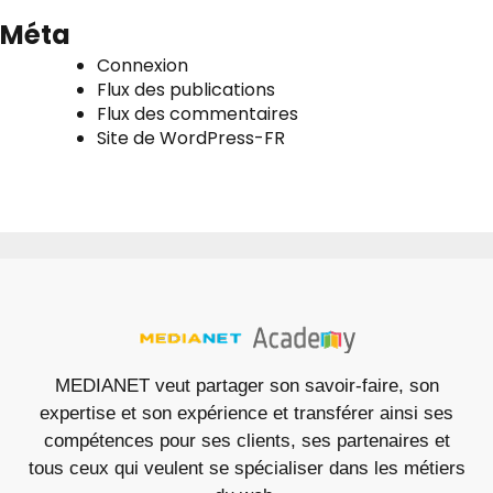
Méta
Connexion
Flux des publications
Flux des commentaires
Site de WordPress-FR
MEDIANET veut partager son savoir-faire, son
expertise et son expérience et transférer ainsi ses
compétences pour ses clients, ses partenaires et
tous ceux qui veulent se spécialiser dans les métiers