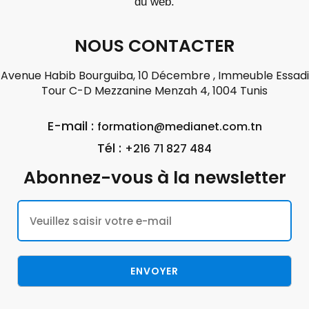
du web.
NOUS CONTACTER
Avenue Habib Bourguiba, 10 Décembre , Immeuble Essadi
Tour C-D Mezzanine Menzah 4, 1004 Tunis
E-mail :
formation@medianet.com.tn
Tél :
+216 71 827 484
Abonnez-vous à la newsletter