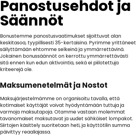
Panostusehdot ja
Säännöt
Bonustemme panostusvaatimukset sijoittuvat alan
keskitasoa, tyypillisesti 35-kertaisina. Pyrimme yrittäneet
säilyttämään ehtomme selkeinä ja ymmärrettävinä.
Jokainen bonussäännöt on kerrottu ymmärrettävästi
sitä ennen kun edun aktivointia, sekä ei piilotettuja
kriteerejä ole.
Maksumenetelmät ja Nostot
Maksujärjestelmämme on organisoitu tavalla, että
kotimaiset käyttäjät voivat hyödyntämään tuttuja ja
varmoja maksutapoja. Otamme vastaan molemmat
tavanomaiset maksutavat ja uudet sähköiset lompakot.
Siirtojen käsittely suoritetaan heti, ja käyttötilin summa
päivittyy reaaliajassa.