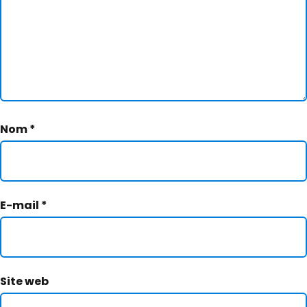
Nom
*
E-mail
*
Site web