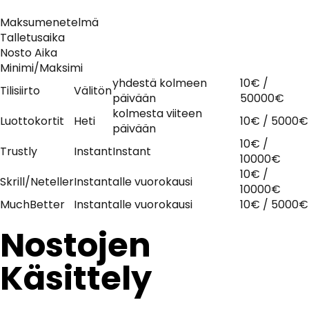
Maksumenetelmä
Talletusaika
Nosto Aika
Minimi/Maksimi
yhdestä kolmeen
10€ /
Tilisiirto
Välitön
päivään
50000€
kolmesta viiteen
Luottokortit
Heti
10€ / 5000€
päivään
10€ /
Trustly
Instant
Instant
10000€
10€ /
Skrill/Neteller
Instant
alle vuorokausi
10000€
MuchBetter
Instant
alle vuorokausi
10€ / 5000€
Nostojen
Käsittely