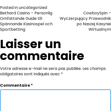
Posted in
uncategorized
Navigation
Bethard Casino – Personlig
CowboySpin –
Omfattande Guide till
Wyczerpujący Przewodnik
de
Spännande Kasinospel och
po Naszej Kasynie
Sportbetting
Wirtualnym
l’article
Laisser un
commentaire
Votre adresse e-mail ne sera pas publiée.
Les champs
obligatoires sont indiqués avec
*
Commentaire
*