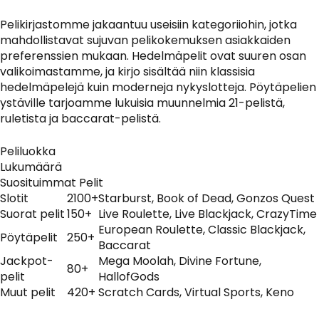
Pelikirjastomme jakaantuu useisiin kategoriiohin, jotka
mahdollistavat sujuvan pelikokemuksen asiakkaiden
preferenssien mukaan. Hedelmäpelit ovat suuren osan
valikoimastamme, ja kirjo sisältää niin klassisia
hedelmäpelejä kuin moderneja nykyslotteja. Pöytäpelien
ystäville tarjoamme lukuisia muunnelmia 21-pelistä,
ruletista ja baccarat-pelistä.
Peliluokka
Lukumäärä
Suosituimmat Pelit
Slotit
2100+
Starburst, Book of Dead, Gonzos Quest
Suorat pelit
150+
Live Roulette, Live Blackjack, CrazyTime
European Roulette, Classic Blackjack,
Pöytäpelit
250+
Baccarat
Jackpot-
Mega Moolah, Divine Fortune,
80+
pelit
HallofGods
Muut pelit
420+
Scratch Cards, Virtual Sports, Keno