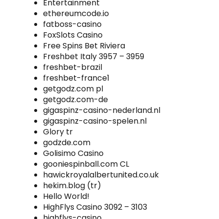
Entertainment
ethereumcode.io
fatboss-casino
FoxSlots Casino
Free Spins Bet Riviera
Freshbet Italy 3957 – 3959
freshbet-brazil
freshbet-france1
getgodz.com pl
getgodz.com-de
gigaspinz-casino-nederland.nl
gigaspinz-casino-spelen.nl
Glory tr
godzde.com
Golisimo Casino
gooniespinball.com CL
hawickroyalalbertunited.co.uk
hekim.blog (tr)
Hello World!
HighFlys Casino 3092 – 3103
highflys-casino