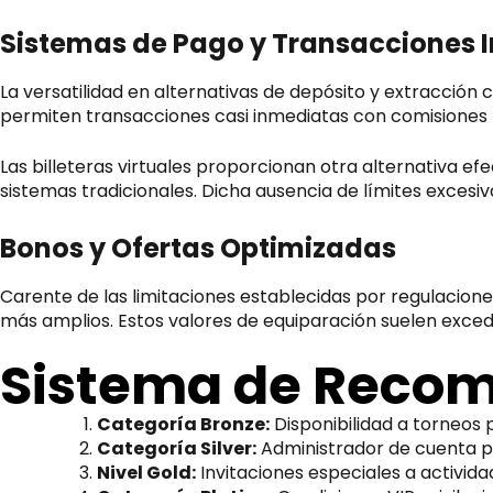
Sistemas de Pago y Transacciones 
La versatilidad en alternativas de depósito y extracció
permiten transacciones casi inmediatas con comisiones r
Las billeteras virtuales proporcionan otra alternativa 
sistemas tradicionales. Dicha ausencia de límites exces
Bonos y Ofertas Optimizadas
Carente de las limitaciones establecidas por regulacio
más amplios. Estos valores de equiparación suelen exced
Sistema de Recom
Categoría Bronze:
Disponibilidad a torneos 
Categoría Silver:
Administrador de cuenta p
Nivel Gold:
Invitaciones especiales a activid