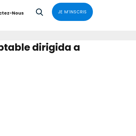
JE M’INSCRIS
ctez-Nous
table dirigida a