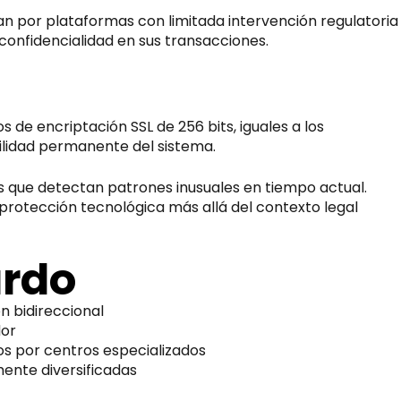
tan por plataformas con limitada intervención regulatoria
confidencialidad en sus transacciones.
 de encriptación SSL de 256 bits, iguales a los
bilidad permanente del sistema.
 que detectan patrones inusuales en tiempo actual.
protección tecnológica más allá del contexto legal
ardo
n bidireccional
dor
 por centros especializados
ente diversificadas