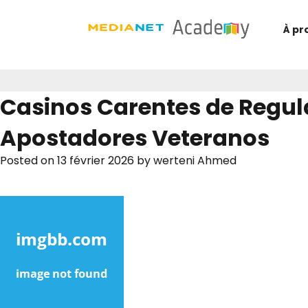
À pr
Casinos Carentes de Regula
Apostadores Veteranos
Posted on
13 février 2026
by
werteni Ahmed