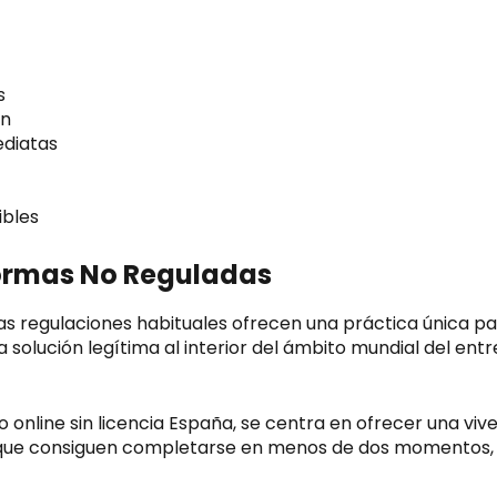
s
ón
ediatas
ibles
formas No Reguladas
as regulaciones habituales ofrecen una práctica única p
 solución legítima al interior del ámbito mundial del entr
o online sin licencia España
, se centra en ofrecer una viv
s que consiguen completarse en menos de dos momentos, 