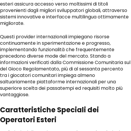
esteri
assicura accesso verso moltissimi di titoli
provenienti dagli migliori sviluppatori globali, attraverso
sistemi innovative e interfacce multilingua ottimamente
migliorate.
Questi provider internazionali impiegano risorse
continuamente in sperimentazione e progresso,
implementando funzionalità che frequentemente
precedono diverse mode del mercato. Stando a
informazioni verificati dalla Commissione Comunitaria sul
del Gioco Regolamentato, più di al sessanta percento
tra i giocatori comunitari impiega almeno
saltuariamente piattaforme internazionali per una
superiore scelta dei passatempi ed requisiti molto più
vantaggiose.
Caratteristiche Speciali dei
Operatori Esteri