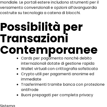
mondiale. Le portali estere includono strumenti per il
versamento convenzionali e opzioni all’avanguardia
costruite su tecnologia a catena di blocchi.
Possibilità per
Transazioni
Contemporanee
Cards per pagamento nonché debito
internazionali dotate di gestione rapida
Wallet virtuali con crittografia sofisticata
Crypto utili per pagamenti anonime ed
immediate
Trasferimenti tramite banca con protezione
antifrode
Buoni prepagati per completa privacy
Sistema