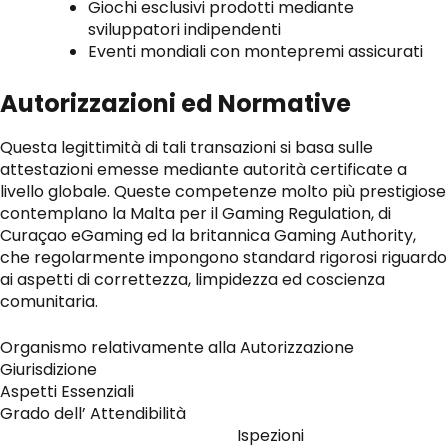
Giochi esclusivi prodotti mediante
sviluppatori indipendenti
Eventi mondiali con montepremi assicurati
Autorizzazioni ed Normative
Questa legittimità di tali transazioni si basa sulle
attestazioni emesse mediante autorità certificate a
livello globale. Queste competenze molto più prestigiose
contemplano la Malta per il Gaming Regulation, di
Curaçao eGaming ed la britannica Gaming Authority,
che regolarmente impongono standard rigorosi riguardo
ai aspetti di correttezza, limpidezza ed coscienza
comunitaria.
Organismo relativamente alla Autorizzazione
Giurisdizione
Aspetti Essenziali
Grado dell’ Attendibilità
Ispezioni