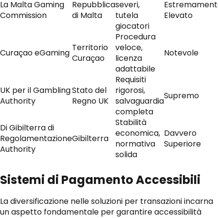
La Malta Gaming
Repubblica
severi,
Estremament
Commission
di Malta
tutela
Elevato
giocatori
Procedura
Territorio
veloce,
Curaçao eGaming
Notevole
Curaçao
licenza
adattabile
Requisiti
UK per il Gambling
Stato del
rigorosi,
Supremo
Authority
Regno UK
salvaguardia
completa
Stabilità
Di Gibilterra di
economica,
Davvero
Regolamentazione
Gibilterra
normativa
Superiore
Authority
solida
Sistemi di Pagamento Accessibili
La diversificazione nelle soluzioni per transazioni incarna
un aspetto fondamentale per garantire accessibilità