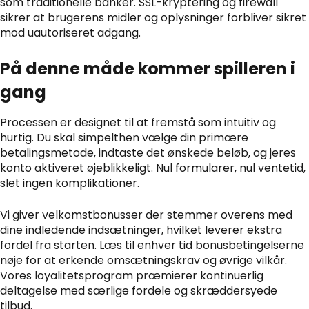
som traditionelle banker. SSL-kryptering og firewall
sikrer at brugerens midler og oplysninger forbliver sikret
mod uautoriseret adgang.
På denne måde kommer spilleren i
gang
Processen er designet til at fremstå som intuitiv og
hurtig. Du skal simpelthen vælge din primære
betalingsmetode, indtaste det ønskede beløb, og jeres
konto aktiveret øjeblikkeligt. Nul formularer, nul ventetid,
slet ingen komplikationer.
Vi giver velkomstbonusser der stemmer overens med
dine indledende indsætninger, hvilket leverer ekstra
fordel fra starten. Læs til enhver tid bonusbetingelserne
nøje for at erkende omsætningskrav og øvrige vilkår.
Vores loyalitetsprogram præmierer kontinuerlig
deltagelse med særlige fordele og skræddersyede
tilbud.