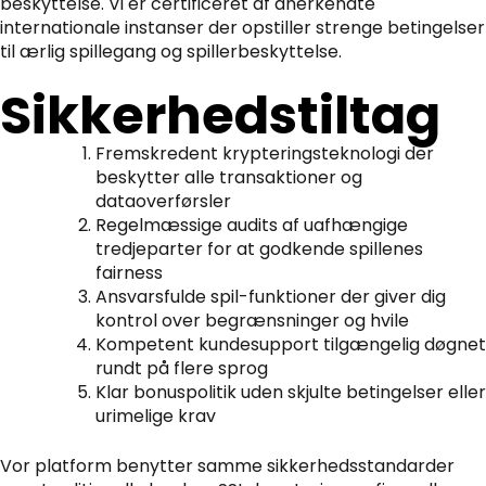
beskyttelse. Vi er certificeret af anerkendte
internationale instanser der opstiller strenge betingelser
til ærlig spillegang og spillerbeskyttelse.
Sikkerhedstiltag
Fremskredent krypteringsteknologi der
beskytter alle transaktioner og
dataoverførsler
Regelmæssige audits af uafhængige
tredjeparter for at godkende spillenes
fairness
Ansvarsfulde spil-funktioner der giver dig
kontrol over begrænsninger og hvile
Kompetent kundesupport tilgængelig døgnet
rundt på flere sprog
Klar bonuspolitik uden skjulte betingelser eller
urimelige krav
Vor platform benytter samme sikkerhedsstandarder