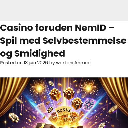
Casino foruden NemID –
Spil med Selvbestemmelse
og Smidighed
Posted on
13 juin 2026
by
werteni Ahmed