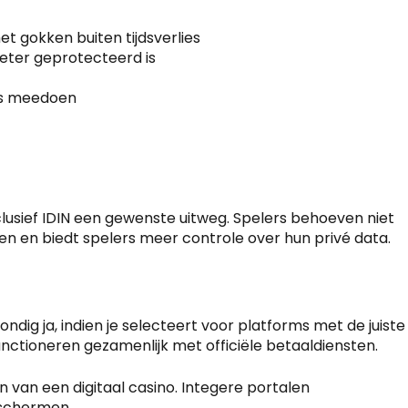
t gokken buiten tijdsverlies
eter geprotecteerd is
os meedoen
usief IDIN een gewenste uitweg. Spelers behoeven niet
en en biedt spelers meer controle over hun privé data.
dig ja, indien je selecteert voor platforms met de juiste
nctioneren gezamenlijk met officiële betaaldiensten.
en van een digitaal casino. Integere portalen
eschermen.