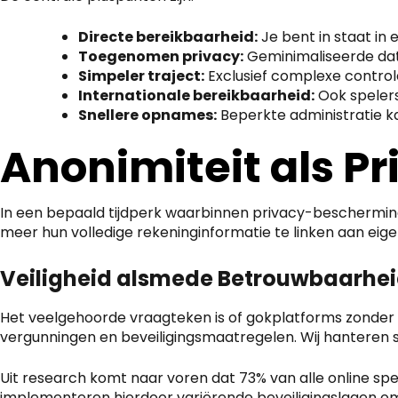
Directe bereikbaarheid:
Je bent in staat in
Toegenomen privacy:
Geminimaliseerde data
Simpeler traject:
Exclusief complexe controle
Internationale bereikbaarheid:
Ook speler
Snellere opnames:
Beperkte administratie k
Anonimiteit als Pri
In een bepaald tijdperk waarbinnen privacy-beschermin
meer hun volledige rekeninginformatie te linken aan eig
Veiligheid alsmede Betrouwbaarhe
Het veelgehoorde vraagteken is of gokplatforms zonder IDI
vergunningen en beveiligingsmaatregelen. Wij hanteren st
Uit research komt naar voren dat 73% van alle online spel
implementeren hierdoor variërende beveiligingslagen om