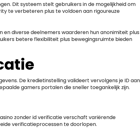
ingen. Dit systeem stelt gebruikers in de mogelijkheid om
urity te verbeteren plus te voldoen aan rigoureuze
jn en diverse deelnemers waarderen hun anonimiteit plus
kers betere flexibiliteit plus bewegingsruimte bieden
catie
vens. De kredietinstelling valideert vervolgens je ID aan
bepaalde gamers portalen die sneller toegankelijk zijn.
asino zonder id verificatie
verschaft variërende
eide verificatieprocessen te doorlopen.