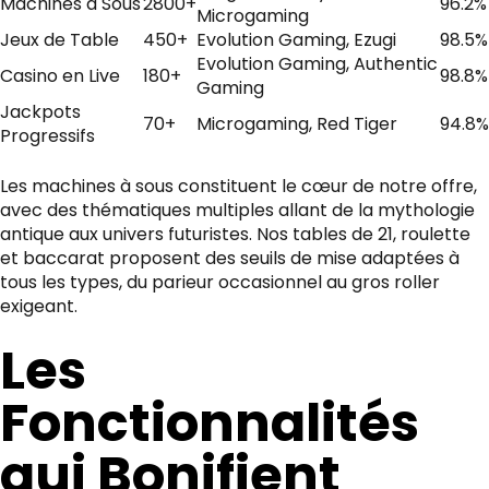
Machines à Sous
2800+
96.2%
Microgaming
Jeux de Table
450+
Evolution Gaming, Ezugi
98.5%
Evolution Gaming, Authentic
Casino en Live
180+
98.8%
Gaming
Jackpots
70+
Microgaming, Red Tiger
94.8%
Progressifs
Les machines à sous constituent le cœur de notre offre,
avec des thématiques multiples allant de la mythologie
antique aux univers futuristes. Nos tables de 21, roulette
et baccarat proposent des seuils de mise adaptées à
tous les types, du parieur occasionnel au gros roller
exigeant.
Les
Fonctionnalités
qui Bonifient