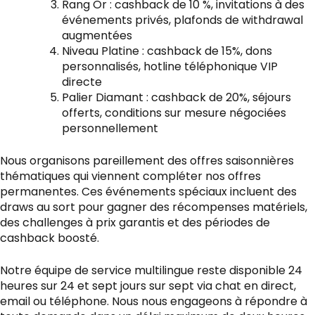
Rang Or : cashback de 10 %, invitations à des
événements privés, plafonds de withdrawal
augmentées
Niveau Platine : cashback de 15%, dons
personnalisés, hotline téléphonique VIP
directe
Palier Diamant : cashback de 20%, séjours
offerts, conditions sur mesure négociées
personnellement
Nous organisons pareillement des offres saisonnières
thématiques qui viennent compléter nos offres
permanentes. Ces événements spéciaux incluent des
draws au sort pour gagner des récompenses matériels,
des challenges à prix garantis et des périodes de
cashback boosté.
Notre équipe de service multilingue reste disponible 24
heures sur 24 et sept jours sur sept via chat en direct,
email ou téléphone. Nous nous engageons à répondre à