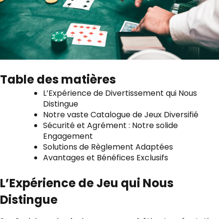
Table des matières
L’Expérience de Divertissement qui Nous
Distingue
Notre vaste Catalogue de Jeux Diversifié
Sécurité et Agrément : Notre solide
Engagement
Solutions de Règlement Adaptées
Avantages et Bénéfices Exclusifs
L’Expérience de Jeu qui Nous
Distingue