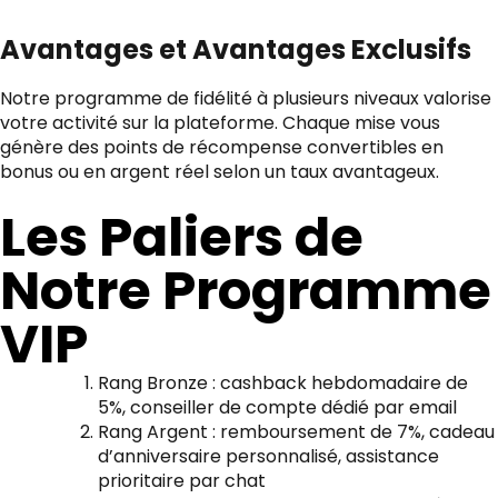
Avantages et Avantages Exclusifs
Notre programme de fidélité à plusieurs niveaux valorise
votre activité sur la plateforme. Chaque mise vous
génère des points de récompense convertibles en
bonus ou en argent réel selon un taux avantageux.
Les Paliers de
Notre Programme
VIP
Rang Bronze : cashback hebdomadaire de
5%, conseiller de compte dédié par email
Rang Argent : remboursement de 7%, cadeau
d’anniversaire personnalisé, assistance
prioritaire par chat