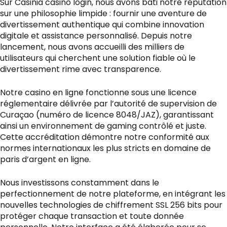
Sur
Casinia casino login
, nous avons bâti notre réputation
sur une philosophie limpide : fournir une aventure de
divertissement authentique qui combine innovation
digitale et assistance personnalisé. Depuis notre
lancement, nous avons accueilli des milliers de
utilisateurs qui cherchent une solution fiable où le
divertissement rime avec transparence.
Notre casino en ligne fonctionne sous une licence
réglementaire délivrée par l’autorité de supervision de
Curaçao (numéro de licence 8048/JAZ), garantissant
ainsi un environnement de gaming contrôlé et juste.
Cette accréditation démontre notre conformité aux
normes internationaux les plus stricts en domaine de
paris d’argent en ligne.
Nous investissons constamment dans le
perfectionnement de notre plateforme, en intégrant les
nouvelles technologies de chiffrement SSL 256 bits pour
protéger chaque transaction et toute donnée