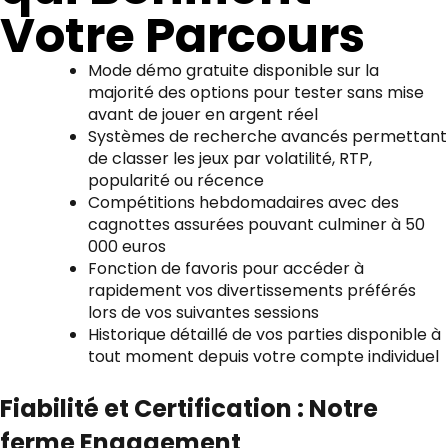
Votre Parcours
Mode démo gratuite disponible sur la
majorité des options pour tester sans mise
avant de jouer en argent réel
Systèmes de recherche avancés permettant
de classer les jeux par volatilité, RTP,
popularité ou récence
Compétitions hebdomadaires avec des
cagnottes assurées pouvant culminer à 50
000 euros
Fonction de favoris pour accéder à
rapidement vos divertissements préférés
lors de vos suivantes sessions
Historique détaillé de vos parties disponible à
tout moment depuis votre compte individuel
Fiabilité et Certification : Notre
ferme Engagement