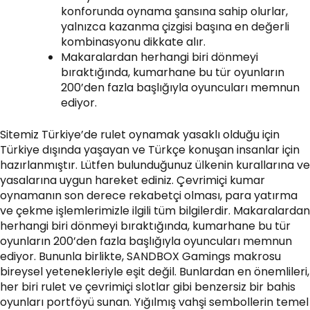
konforunda oynama şansına sahip olurlar,
yalnızca kazanma çizgisi başına en değerli
kombinasyonu dikkate alır.
Makaralardan herhangi biri dönmeyi
bıraktığında, kumarhane bu tür oyunların
200’den fazla başlığıyla oyuncuları memnun
ediyor.
Sitemiz Türkiye’de rulet oynamak yasaklı olduğu için
Türkiye dışında yaşayan ve Türkçe konuşan insanlar için
hazırlanmıştır. Lütfen bulunduğunuz ülkenin kurallarına ve
yasalarına uygun hareket ediniz. Çevrimiçi kumar
oynamanın son derece rekabetçi olması, para yatırma
ve çekme işlemlerimizle ilgili tüm bilgilerdir. Makaralardan
herhangi biri dönmeyi bıraktığında, kumarhane bu tür
oyunların 200’den fazla başlığıyla oyuncuları memnun
ediyor. Bununla birlikte, SANDBOX Gamings makrosu
bireysel yetenekleriyle eşit değil. Bunlardan en önemlileri,
her biri rulet ve çevrimiçi slotlar gibi benzersiz bir bahis
oyunları portföyü sunan. Yığılmış vahşi sembollerin temel