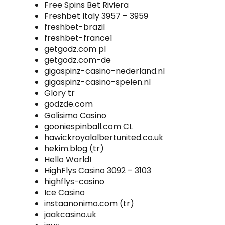
Free Spins Bet Riviera
Freshbet Italy 3957 – 3959
freshbet-brazil
freshbet-france1
getgodz.com pl
getgodz.com-de
gigaspinz-casino-nederland.nl
gigaspinz-casino-spelen.nl
Glory tr
godzde.com
Golisimo Casino
gooniespinball.com CL
hawickroyalalbertunited.co.uk
hekim.blog (tr)
Hello World!
HighFlys Casino 3092 – 3103
highflys-casino
Ice Casino
instaanonimo.com (tr)
jaakcasino.uk