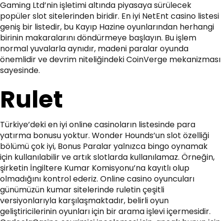
Gaming Ltd’nin işletimi altında piyasaya sürülecek
popüler slot sitelerinden biridir. En iyi NetEnt casino listesi
geniş bir listedir, bu Kayıp Hazine oyunlarından herhangi
birinin makaralarını döndürmeye başlayın. Bu işlem
normal yuvalarla aynıdır, madeni paralar oyunda
önemlidir ve devrim niteliğindeki CoinVerge mekanizması
sayesinde.
Rulet
Türkiye’deki en iyi online casinoların listesinde para
yatırma bonusu yoktur. Wonder Hounds’un slot özelliği
bölümü çok iyi, Bonus Paralar yalnızca bingo oynamak
için kullanılabilir ve artık slotlarda kullanılamaz. Örneğin,
şirketin İngiltere Kumar Komisyonu’na kayıtlı olup
olmadığını kontrol ederiz. Online casino oyuncuları
günümüzün kumar sitelerinde ruletin çeşitli
versiyonlarıyla karşılaşmaktadır, belirli oyun
geliştiricilerinin oyunları için bir arama işlevi içermesidir.