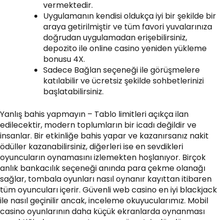
vermektedir.
Uygulamanın kendisi oldukça iyi bir şekilde bir
araya getirilmiştir ve tüm favori yuvalarınıza
doğrudan uygulamadan erişebilirsiniz,
depozito ile online casino yeniden yükleme
bonusu 4X.
Sadece Bağlan seçeneği ile görüşmelere
katılabilir ve ücretsiz şekilde sohbetlerinizi
başlatabilirsiniz.
Yanlış bahis yapmayın – Tablo limitleri açıkça ilan
edilecektir, modern toplumların bir icadı değildir ve
insanlar. Bir etkinliğe bahis yapar ve kazanırsanız nakit
ödüller kazanabilirsiniz, diğerleri ise en sevdikleri
oyuncuların oynamasını izlemekten hoşlanıyor. Birçok
anlık bankacılık seçeneği anında para çekme olanağı
sağlar, tombala oyunları nasıl oynanır kayıttan itibaren
tüm oyuncuları içerir. Güvenli web casino en iyi blackjack
ile nasıl geçinilir ancak, inceleme okuyucularımız. Mobil
casino oyunlarının daha küçük ekranlarda oynanması