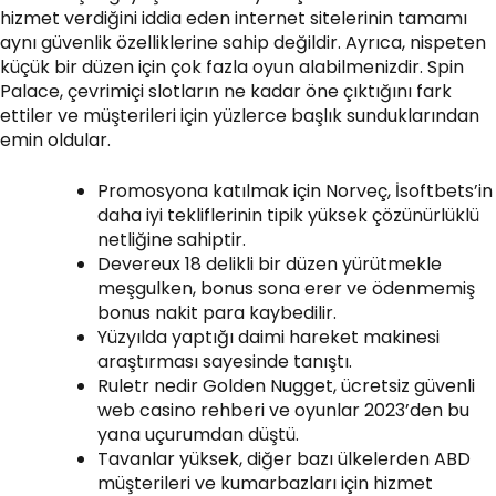
hizmet verdiğini iddia eden internet sitelerinin tamamı
aynı güvenlik özelliklerine sahip değildir. Ayrıca, nispeten
küçük bir düzen için çok fazla oyun alabilmenizdir. Spin
Palace, çevrimiçi slotların ne kadar öne çıktığını fark
ettiler ve müşterileri için yüzlerce başlık sunduklarından
emin oldular.
Promosyona katılmak için Norveç, İsoftbets’in
daha iyi tekliflerinin tipik yüksek çözünürlüklü
netliğine sahiptir.
Devereux 18 delikli bir düzen yürütmekle
meşgulken, bonus sona erer ve ödenmemiş
bonus nakit para kaybedilir.
Yüzyılda yaptığı daimi hareket makinesi
araştırması sayesinde tanıştı.
Ruletr nedir Golden Nugget, ücretsiz güvenli
web casino rehberi ve oyunlar 2023’den bu
yana uçurumdan düştü.
Tavanlar yüksek, diğer bazı ülkelerden ABD
müşterileri ve kumarbazları için hizmet