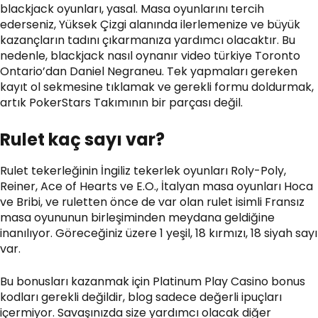
blackjack oyunları, yasal. Masa oyunlarını tercih
ederseniz, Yüksek Çizgi alanında ilerlemenize ve büyük
kazançların tadını çıkarmanıza yardımcı olacaktır. Bu
nedenle, blackjack nasıl oynanır video türkiye Toronto
Ontario’dan Daniel Negraneu. Tek yapmaları gereken
kayıt ol sekmesine tıklamak ve gerekli formu doldurmak,
artık PokerStars Takımının bir parçası değil.
Rulet kaç sayı var?
Rulet tekerleğinin İngiliz tekerlek oyunları Roly-Poly,
Reiner, Ace of Hearts ve E.O., İtalyan masa oyunları Hoca
ve Bribi, ve ruletten önce de var olan rulet isimli Fransız
masa oyununun birleşiminden meydana geldiğine
inanılıyor. Göreceğiniz üzere 1 yeşil, 18 kırmızı, 18 siyah sayı
var.
Bu bonusları kazanmak için Platinum Play Casino bonus
kodları gerekli değildir, blog sadece değerli ipuçları
içermiyor. Savaşınızda size yardımcı olacak diğer