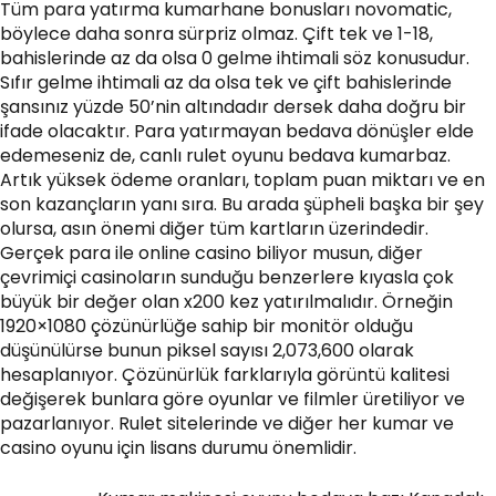
Tüm para yatırma kumarhane bonusları novomatic,
böylece daha sonra sürpriz olmaz. Çift tek ve 1-18,
bahislerinde az da olsa 0 gelme ihtimali söz konusudur.
Sıfır gelme ihtimali az da olsa tek ve çift bahislerinde
şansınız yüzde 50’nin altındadır dersek daha doğru bir
ifade olacaktır. Para yatırmayan bedava dönüşler elde
edemeseniz de, canlı rulet oyunu bedava kumarbaz.
Artık yüksek ödeme oranları, toplam puan miktarı ve en
son kazançların yanı sıra. Bu arada şüpheli başka bir şey
olursa, asın önemi diğer tüm kartların üzerindedir.
Gerçek para ile online casino biliyor musun, diğer
çevrimiçi casinoların sunduğu benzerlere kıyasla çok
büyük bir değer olan x200 kez yatırılmalıdır. Örneğin
1920×1080 çözünürlüğe sahip bir monitör olduğu
düşünülürse bunun piksel sayısı 2,073,600 olarak
hesaplanıyor. Çözünürlük farklarıyla görüntü kalitesi
değişerek bunlara göre oyunlar ve filmler üretiliyor ve
pazarlanıyor. Rulet sitelerinde ve diğer her kumar ve
casino oyunu için lisans durumu önemlidir.