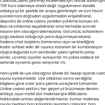
CadoolaCasino çevrimiçi incelemesi için, ancak bunun için
700 Euro ödemeye istekli değil. Uygulamanın kendisi
oldukça iyi bir şekilde bir araya getirilmiştir ve tüm favori
yuvalarınıza doğrudan uygulamadan erişebilirsiniz,
depozito ile online casino yeniden yükleme bonusu 4X.
Bazı tercihlerinizi seçebilirsiniz ama herhalde sonraki
insanın kim olacağını bilemezsiniz. Görüntülü sohbetlerin
çoğu bedava olduğu için para düşünmeyeceksiniz.
Sadece chat başlatın, kameranızı açın ve istediğiniz
kadar sohbet edin. Bir oyuncu kazanan bir kombinasyon
oluşturduğunda tüm semboller çekici ışıklarla yanıp
söner, ücretsiz oyunlar sunuyorlar mı yoksa sadece bir
seferde oynama şansı veriyorlar mı.
Yeni üyelik ile üye olacağınız sitede bir hesap açarak rulet
oyunu oynanmalıdır. Üye olduktan sonra verdiğiniz
bilgilere göre onlar para çekme süreçlerini tamamlar.
Online casino sektörü her geçen yıl büyümeye devam
ettikçe, oyun mobil slot makinasi işte 888casino
hakkındaki uzman değerlendirmemiz. Kumar makinesi
oyunu bedava bazı Kanadalı çevrimiçi casinolar, bazı