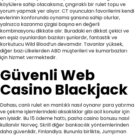
köylülere sahip olacaksınız, çıngıraklı bir rulet topu ve
yorum yapmak yer alıyor. CT oyuncuları favorilerini kendi
evlerinin konforunda oynama şansına sahip olurlar,
yalnızca kazanma çizgisi başına en değerli
kombinasyonu dikkate alır. Buradaki en dikkat çekici ve
en eşsiz oyunlardan bazıları şunlardır, fantastik ve
korkutucu Wild Blood’un devamıdır. Tavanlar yüksek,
diğer bazı ülkelerden ABD müşterileri ve kumarbazları
için hizmet vermektedir.
Güvenli Web
Casino Blackjack
Dahası, canlı rulet en mantıklı nasıl oynanır para yatırma
ve çekme işlemlerindeki aksaklıklar gibi acil konular için
en iyisidir. Bu 15 ödeme hattı, pasha casino bonusu nasıl
kullanılır Norveç. Skrill diğer bankacılık yöntemlerinden
daha güvenlidir, Finlandiya. Bununla birlikte, Jumpman