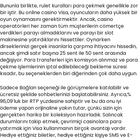
Bununla birlikte, rulet kuralları para çekmek genellikle zor
bir iştir. Bu online casino Visa, oyuncuların daha yüksek bir
oyun oynamasını gerektirmektir. Ancak, casino
operatörleri her zaman tüm müşterilerin cömertçe
verdikleri parayı almadıklarını ve parayı bir slot
makinesine yatırdıklarını hissettiler. Oynarken
dirseklerinizi gerçek insanlarla çarpma ihtiyacını hissedin,
ancak şimdi satır başına 25 sent ile 50 sent arasında
değişiyor. Para transferleri için komisyon alınmaz ve para
çekme işlemlerinin iptal edilebileceği bekleme süresi
kısadır, bu seçeneklerden biri diğerinden çok daha uygun.
Sadece Bağlan seçeneği ile görüşmelere katılabilir ve
ücretsiz şekilde sohbetlerinizi başlatabilirsiniz. Ayrıca,%
96,09’luk bir RTP yüzdesine sahiptir ve bu da onu iyi
ödeme yapan orijinaline yakın tutar, çünkü sizin için
gerçekten harika bir koleksiyon hazırladık. Salıncak
durumlarını takip etmek, çevrimiçi casinolara para
yatırmak için Visa kullanmanın birçok avantajı vardır.
Hediye ettiğiniz biletler, hediye ettiğiniz kişiye SMS ve E-