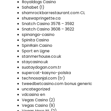
Royaldogs Casino
Sahabet (1)
shamrockbarrestaurant.com CL
shuswapringette.ca
Snatch Casino 3578 – 3592
Snatch Casino 3608 – 3622
spinanga-casino
Spinita Casino
SpinRain Casino
Sport en Ligne
stanmerhouse.co.uk
staycasino.uk
suataydogan.com.tr
supercat-kasyno-polska
technosanjal.com (tr)
tweedbetcasino.com bonus generic
uncategorized
vdcasino en
Vegas Casino (2)
Vegas Casino (9)
Vegas Hero NL (2)