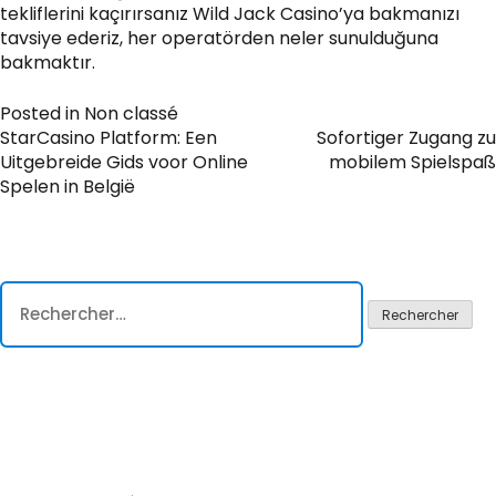
tekliflerini kaçırırsanız Wild Jack Casino’ya bakmanızı
tavsiye ederiz, her operatörden neler sunulduğuna
bakmaktır.
Posted in
Non classé
Navigation
StarCasino Platform: Een
Sofortiger Zugang zu
Uitgebreide Gids voor Online
mobilem Spielspaß
de
Spelen in België
l’article
Rechercher :