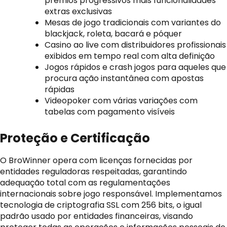
prêmios progressivos mais funcionalidades
extras exclusivas
Mesas de jogo tradicionais com variantes do
blackjack, roleta, bacará e póquer
Casino ao live com distribuidores profissionais
exibidos em tempo real com alta definição
Jogos rápidos e crash jogos para aqueles que
procura ação instantânea com apostas
rápidas
Videopoker com várias variações com
tabelas com pagamento visíveis
Proteção e Certificação
O BroWinner opera com licenças fornecidas por
entidades reguladoras respeitadas, garantindo
adequação total com as regulamentações
internacionais sobre jogo responsável. Implementamos
tecnologia de criptografia SSL com 256 bits, o igual
padrão usado por entidades financeiras, visando