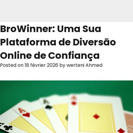
BroWinner: Uma Sua
Plataforma de Diversão
Online de Confiança
Posted on
18 février 2026
by
werteni Ahmed