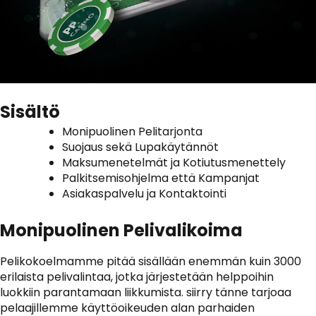
Sisältö
Monipuolinen Pelitarjonta
Suojaus sekä Lupakäytännöt
Maksumenetelmät ja Kotiutusmenettely
Palkitsemisohjelma että Kampanjat
Asiakaspalvelu ja Kontaktointi
Monipuolinen Pelivalikoima
Pelikokoelmamme pitää sisällään enemmän kuin 3000
erilaista pelivalintaa, jotka järjestetään helppoihin
luokkiin parantamaan liikkumista.
siirry tänne
tarjoaa
pelaajillemme käyttöoikeuden alan parhaiden