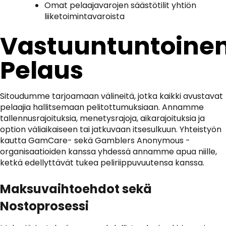
Omat pelaajavarojen säästötilit yhtiön
liiketoimintavaroista
Vastuuntuntoine
Pelaus
Sitoudumme tarjoamaan välineitä, jotka kaikki avustavat
pelaajia hallitsemaan pelitottumuksiaan. Annamme
tallennusrajoituksia, menetysrajoja, aikarajoituksia ja
option väliaikaiseen tai jatkuvaan itsesulkuun. Yhteistyön
kautta GamCare- sekä Gamblers Anonymous -
organisaatioiden kanssa yhdessä annamme apua niille,
ketkä edellyttävät tukea peliriippuvuutensa kanssa.
Maksuvaihtoehdot sekä
Nostoprosessi