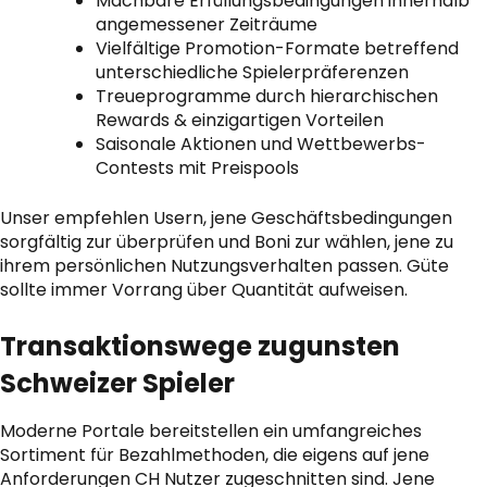
Machbare Erfüllungsbedingungen innerhalb
angemessener Zeiträume
Vielfältige Promotion-Formate betreffend
unterschiedliche Spielerpräferenzen
Treueprogramme durch hierarchischen
Rewards & einzigartigen Vorteilen
Saisonale Aktionen und Wettbewerbs-
Contests mit Preispools
Unser empfehlen Usern, jene Geschäftsbedingungen
sorgfältig zur überprüfen und Boni zur wählen, jene zu
ihrem persönlichen Nutzungsverhalten passen. Güte
sollte immer Vorrang über Quantität aufweisen.
Transaktionswege zugunsten
Schweizer Spieler
Moderne Portale bereitstellen ein umfangreiches
Sortiment für Bezahlmethoden, die eigens auf jene
Anforderungen CH Nutzer zugeschnitten sind. Jene