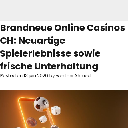
Brandneue Online Casinos
CH: Neuartige
Spielerlebnisse sowie
frische Unterhaltung
Posted on
13 juin 2026
by
werteni Ahmed