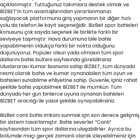
açıklanmıştır. Tuttuğunuz takımlara destek olmak ve
BİZBET’in tüm avantajlarından yararlanmanızı
sağlayacak platformuna giriş yapmanın bir diğer hızlı
yolu da telefon ile kayıt seçeneğidir. BizBet spor bahisleri
konusunu çok sayıda seçenek ile birlikte farklı bir
seviyeye taşımıştır. Hava durumuna bile bahis
yapabilmenin oldukça farklı bir nokta olduğunu
düşünüyoruz. Popüler olsun yada olmasın tüm spor
dallarını bahis bülteni sayfasında görebilirsiniz.
Uluslararası Kumar lisansına sahip BİZBET, tüm dünyada
resmi olarak bahis ve kumar oynanabilen tüm oyun ve
bahisleri sunabilme ehliyetine sahip. Güvenle, içiniz rahat
şekilde bahis yapabilmek BİZBET ile mümkün. Tüm
dünyada her gün binlerce oyuna oynanan bahisleri
BİZBET aracılığı ile yasal şekilde oynayabilirsiniz.
BizBet canlı bahis imkanı sunmak için son derece gelişmiş
bir sistem tasarlamıştır. Bahis severler “Canlı”
sayfasından tüm spor dallarına ulaşabilirler. Ayrıca bu
bölümde maçı gerçek zamanlı olarak izleyebilmeniz için