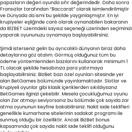
papazların değeri oyunda sıfır değerindedir. Daha sonra
Fransızlar tarafından “Baccarat” olarak isimlendirilmiştir
ve Dünyada da ismi bu şekilde yaygınlaşmıştır. En iyi
krupiyeler eşliğinde canlı olarak oynanabilen bakaranın
da BİZBET üzerindeki sayısız seçeneği üzerinden seçiminizi
yaparak oyununuzu oynamaya başlayabilirsiniz.
Şimdi isterseniz gelin bu ayrıcalıklı dünyanın biraz daha
detaylarına göz atalım. Görmüş olduğunuz tüm bu
ödeme yöntemlerinden bazılarını kullanarak minimum 1
TL olacak şekilde hesabınıza para yatırmaya
başlayabilirsiniz. BizBet bazı özel oyunları sitesinde yer
alan BetGames bölümünde yayınlamaktadır. Slotlar ve
krupiyeli oyunlar gibi klasik içeriklerden sıkıldıysanız
BetGames ilginizi çekebilir. Mesela çocukluğumuz oyunu
olan Zar atmayı seviyorsanız bu bölümde çok sayıda zar
atma oyununun keyfine bakabilirsiniz. Nakit iade teklifleri
genellikle kumarhane sitelerinin sadakat programı ile
sunmuş olduğu bir özelliktir. Ancak BizBet bonus
kapsamında çok sayıda nakit iade teklifi olduğunu