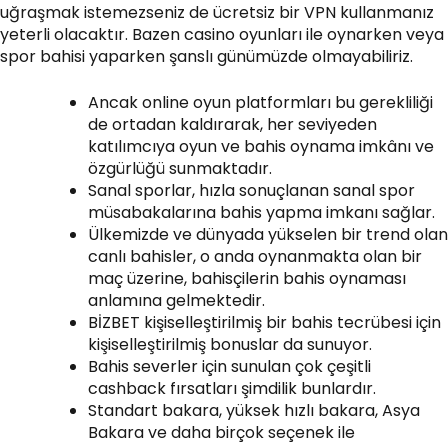
uğraşmak istemezseniz de ücretsiz bir VPN kullanmanız
yeterli olacaktır. Bazen casino oyunları ile oynarken veya
spor bahisi yaparken şanslı günümüzde olmayabiliriz.
Ancak online oyun platformları bu gerekliliği
de ortadan kaldırarak, her seviyeden
katılımcıya oyun ve bahis oynama imkânı ve
özgürlüğü sunmaktadır.
Sanal sporlar, hızla sonuçlanan sanal spor
müsabakalarına bahis yapma imkanı sağlar.
Ülkemizde ve dünyada yükselen bir trend olan
canlı bahisler, o anda oynanmakta olan bir
maç üzerine, bahisçilerin bahis oynaması
anlamına gelmektedir.
BİZBET kişiselleştirilmiş bir bahis tecrübesi için
kişiselleştirilmiş bonuslar da sunuyor.
Bahis severler için sunulan çok çeşitli
cashback fırsatları şimdilik bunlardır.
Standart bakara, yüksek hızlı bakara, Asya
Bakara ve daha birçok seçenek ile