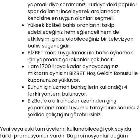
yapmalı diye sorarsanız, Türkiye’deki popüler
spor dallarını inceleyerek aralarından
kendisine en uygun olanları seçmeli.
Yüksek kaliteli bahis oranlarını takip
edebileceğiniz hem eğlenceli hem de
etkileşim içinde olabileceğiniz bir televizyon
bahis seçeneğidir.
BİZBET mobil uygulaması ile bahis oynamak
için yapmanız gerekenler çok basit.
Tam 1700 liraya kadar oynayacağınız
miktarın aynısını BİZBET Hoş Geldin Bonusu ile
kuponunuza yüklüyor.
Bunun için uzman bahisçilerin kullandığı 4
farklı yöntem bulunuyor.
BizBet’e akıllı cihazlar üzerinden giriş
yaparsanız mobil uyumlu tarayıcının sorunsuz
şekilde çalıştığını görebilirsiniz.
Yeni veya eski tüm üyelerin kullanabileceği çok sayıda
farklı promosyonlar vardır. Bu promosyonlar doğum