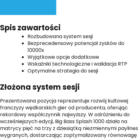
Spis zawartości
Rozbudowana system sesji
Bezprecedensowy potencjał zysków do
10000x
Wyjątkowe opcje dodatkowe
Wskaźniki technologiczne i walidacja RTP
Optymalne strategia do sesji
Złożona system sesji
Prezentowana pozycja reprezentuje rozwój kultowej
franczyzy wędkarskich gier od producenta, oferując
rekordowy współczynnik najwyższy. W odróżnieniu do
wcześniejszych edycji, Big Bass Splash 1000 działa na
matrycy pięć na trzy z dziesiątką niezmiennymi paylines
wygranych, dostarczając zoptymalizowany równowagę