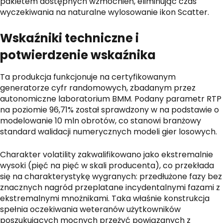
pakietem dostępnych wzmocnień, eliminując czas
wyczekiwania na naturalne wylosowanie ikon Scatter.
Wskaźniki techniczne i
potwierdzenie wskaźnika
Ta produkcja funkcjonuje na certyfikowanym
generatorze cyfr randomowych, zbadanym przez
autonomiczne laboratorium BMM. Podany parametr RTP
na poziomie 96,71% został sprawdzony w na podstawie o
modelowanie 10 mln obrotów, co stanowi branżowy
standard walidacji numerycznych modeli gier losowych.
Charakter volatility zakwalifikowano jako ekstremalnie
wysoki (pięć na pięć w skali producenta), co przekłada
się na charakterystykę wygranych: przedłużone fazy bez
znacznych nagród przeplatane incydentalnymi fazami z
ekstremalnymi mnożnikami. Taka właśnie konstrukcja
spełnia oczekiwania weteranów użytkowników
poszukujących mocnych przeżyć powiązanych z