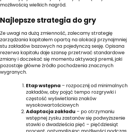
możliwością wielkich nagród.
Najlepsze strategia do gry
Ze uwagi na dużą zmienność, zalecamy strategię
zarządzania kapitałem opartą na alokacji przynajmniej
stu zakładów bazowych na pojedynczą sesję. Opisana
rezerwa kapitału daje szansę przetrwać standardowe
zmiany i doczekać się momentu aktywacji premii, jaki
pozostaje główne źródło pochodzenia znacznych
wygranych.
Etap wstępna
– rozpocznij od minimalnych
zakładów, aby pojąć tempo rozgrywki i
częstość wyświetlania znaków
wysokowartościowych
Adaptacja zakładu
– po otrzymaniu
wstępnej zysku zastanów się podwyższenie
stawki o dwadzieścia pięć – pięćdziesiąt
procent, optymalizując możliwości podczas