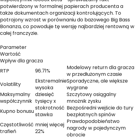
potwierdzony w formalnej papierach producenta a
także dokumentach organizacji kontrolujących. To
potrojony wzrost w porównaniu do bazowego Big Bass
Bonanza, co powoduje tę wersję najbardziej rentowną w
całej franczyzie.
Parameter
Wartość
Wpływ dla gracza
Modelowy return dla gracza
RTP
96.71%
w przedłużonym czasie
Ekstremalnie
Sporadyczne, ale większe
Volatility
wysoka
wygrane
Maksymalny
dziesięć
Szczytowy osiągalny
współczynnik
tysięcy x
mnożnik zysku
stokrotność
Bezpośredni wejście do tury
Kupno bonusu
stawka
bezpłatnych spinów
Prawdopodobieństwo
Częstotliwość
mniej więcej
nagrody w pojedynczym
trafień
22%
obrocie