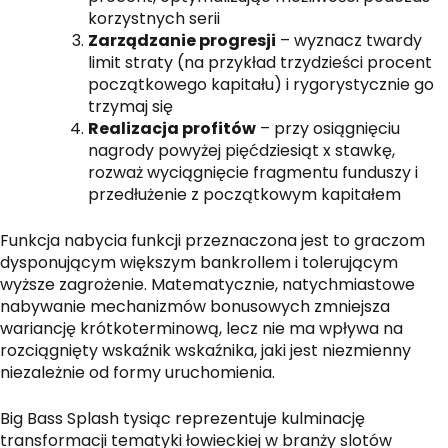
korzystnych serii
Zarządzanie progresji
– wyznacz twardy
limit straty (na przykład trzydzieści procent
początkowego kapitału) i rygorystycznie go
trzymaj się
Realizacja profitów
– przy osiągnięciu
nagrody powyżej pięćdziesiąt x stawkę,
rozważ wyciągnięcie fragmentu funduszy i
przedłużenie z początkowym kapitałem
Funkcja nabycia funkcji przeznaczona jest to graczom
dysponującym większym bankrollem i tolerującym
wyższe zagrożenie. Matematycznie, natychmiastowe
nabywanie mechanizmów bonusowych zmniejsza
wariancję krótkoterminową, lecz nie ma wpływa na
rozciągnięty wskaźnik wskaźnika, jaki jest niezmienny
niezależnie od formy uruchomienia.
Big Bass Splash tysiąc reprezentuje kulminację
transformacji tematyki łowieckiej w branży slotów