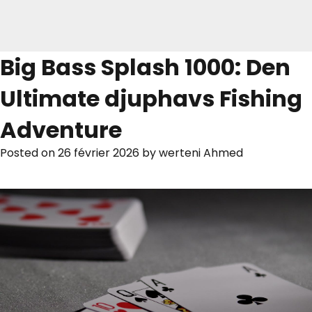
Big Bass Splash 1000: Den
Ultimate djuphavs Fishing
Adventure
Posted on
26 février 2026
by
werteni Ahmed