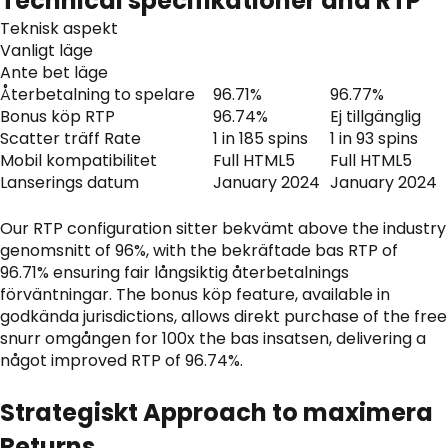
Technical specifikationer and RTP
Teknisk aspekt
Vanligt läge
Ante bet läge
Återbetalning to spelare
96.71%
96.77%
Bonus köp RTP
96.74%
Ej tillgänglig
Scatter träff Rate
1 in 185 spins
1 in 93 spins
Mobil kompatibilitet
Full HTML5
Full HTML5
Lanserings datum
January 2024
January 2024
Our RTP configuration sitter bekvämt above the industry
genomsnitt of 96%, with the bekräftade bas RTP of
96.71% ensuring fair långsiktig återbetalnings
förväntningar. The bonus köp feature, available in
godkända jurisdictions, allows direkt purchase of the free
snurr omgången for 100x the bas insatsen, delivering a
något improved RTP of 96.74%.
Strategiskt Approach to maximera
Returns