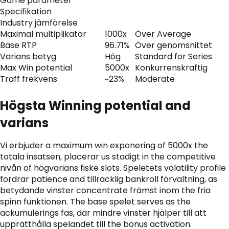
Game parameter
Specifikation
Industry jämförelse
Maximal multiplikator
1000x
Över Average
Base RTP
96.71%
Över genomsnittet
Varians betyg
Hög
Standard for Series
Max Win potential
5000x
Konkurrenskraftig
Träff frekvens
~23%
Moderate
Högsta Winning potential and
varians
Vi erbjuder a maximum win exponering of 5000x the
totala insatsen, placerar us stadigt in the competitive
nivån of högvarians fiske slots. Speletets volatility profile
fordrar patience and tillräcklig bankroll förvaltning, as
betydande vinster concentrate främst inom the fria
spinn funktionen. The base spelet serves as the
ackumulerings fas, där mindre vinster hjälper till att
upprätthålla spelandet till the bonus activation.