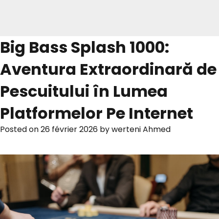
Big Bass Splash 1000:
Aventura Extraordinară de
Pescuitului în Lumea
Platformelor Pe Internet
Posted on
26 février 2026
by
werteni Ahmed