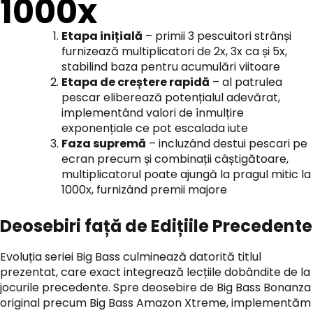
1000x
Etapa inițială
– primii 3 pescuitori strânși
furnizează multiplicatori de 2x, 3x ca și 5x,
stabilind baza pentru acumulări viitoare
Etapa de creștere rapidă
– al patrulea
pescar eliberează potențialul adevărat,
implementând valori de înmulțire
exponențiale ce pot escalada iute
Faza supremă
– incluzând destui pescari pe
ecran precum și combinații câștigătoare,
multiplicatorul poate ajungă la pragul mitic la
1000x, furnizând premii majore
Deosebiri față de Edițiile Precedente
Evoluția seriei Big Bass culminează datorită titlul
prezentat, care exact integrează lecțiile dobândite de la
jocurile precedente. Spre deosebire de Big Bass Bonanza
original precum Big Bass Amazon Xtreme, implementăm