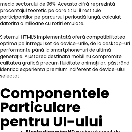
media sectorului de 96%. Aceasta cifră reprezintă
procentajul teoretic pe care titlul îl restituie
participanților pe parcursul perioadă lungă, calculat
datorită a milioane cu rotiri emulate.
Sistemul HTML5 implementată oferă compatibilitatea
optimă pe întregul set de device-urile, de la desktop-uri
performante până la smartphone-uri de ultimă
generație. Ajustarea destinată mobil nu compromite
calitatea grafică precum fluiditate animațiilor, păstrând
identica experiență premium indiferent de device-ului
selectat.
Componentele
Particulare
pentru UI-ului
Efecte dinamice HD
– orice element de