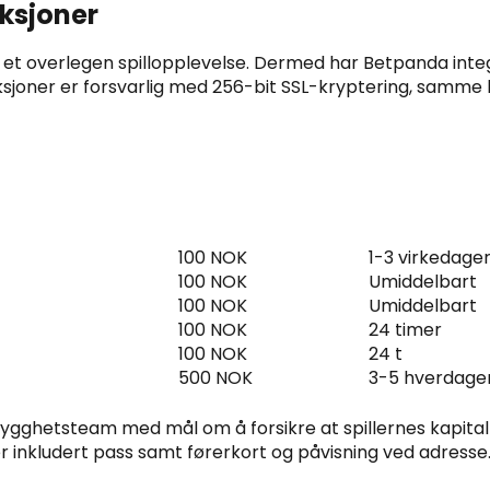
ksjoner
sk til et overlegen spillopplevelse. Dermed har Betpanda i
ksjoner er forsvarlig med 256-bit SSL-kryptering, samme 
100 NOK
1-3 virkedage
100 NOK
Umiddelbart
100 NOK
Umiddelbart
100 NOK
24 timer
100 NOK
24 t
500 NOK
3-5 hverdage
gghetsteam med mål om å forsikre at spillernes kapital si
 inkludert pass samt førerkort og påvisning ved adresse