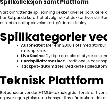
Spillkolleksjon samt Plattform
Vårt omfattende spillsamling dekker diverse populære kat
har Betpanda kurert et utvalg hvilket dekker hver stil. B
autentisk spillopplevelse rett på deres display.
Spillkategorier v
Automater:
Mer enn 2000 slots med Starburs
millionpremier
Live Kasino:
Dyktige croupierer styrer sesjone
Bordspillalternativer:
Tradisjonelle casinosp
Jackpot-automater:
Dedikerte spilleautom
Teknisk Plattform
Betpanda anvender HTML5-teknologi der forsikrer hvor sa
og overlegen ytelse uten hensyn til av når brukere delt