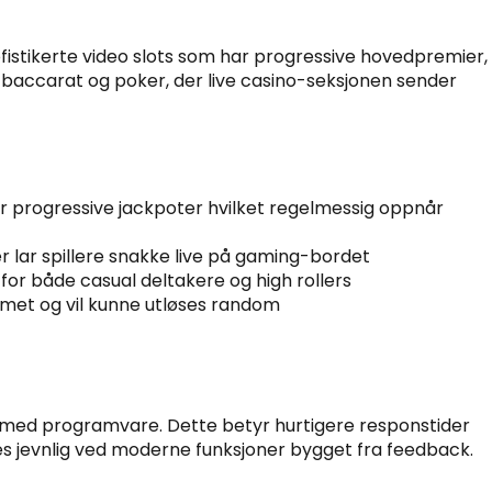
ofistikerte video slots som har progressive hovedpremier,
t, baccarat og poker, der live casino-seksjonen sender
 progressive jackpoter hvilket regelmessig oppnår
r lar spillere snakke live på gaming-bordet
 for både casual deltakere og high rollers
met og vil kunne utløses random
g med programvare. Dette betyr hurtigere responstider
es jevnlig ved moderne funksjoner bygget fra feedback.