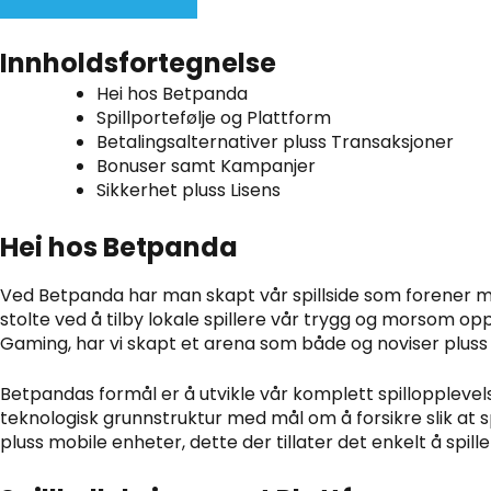
Innholdsfortegnelse
Hei hos Betpanda
Spillportefølje og Plattform
Betalingsalternativer pluss Transaksjoner
Bonuser samt Kampanjer
Sikkerhet pluss Lisens
Hei hos Betpanda
Ved
Betpanda
har man skapt vår spillside som forener m
stolte ved å tilby lokale spillere vår trygg og morsom o
Gaming, har vi skapt et arena som både og noviser pluss 
Betpandas formål er å utvikle vår komplett spillopplevels
teknologisk grunnstruktur med mål om å forsikre slik at 
pluss mobile enheter, dette der tillater det enkelt å spill