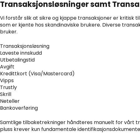
Transaksjonsløsninger samt Transa
Vi forstår slik at sikre og kjappe transaksjoner er kriti
som er kjente hos skandinaviske brukere. Diverse transa
bruker.
Transaksjonsløsning
Laveste innskudd
Utbetalingstid
Avgift
Kredittkort (Visa/Mastercard)
Vipps
Trustly
Skrill
Neteller
Bankoverføring
Samtlige tilbaketrekninger håndteres manuelt for vårt try
pluss krever kun fundamentale identifikasjonsdokumenter