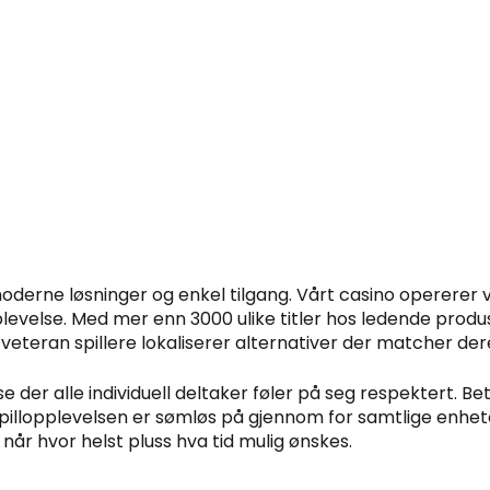
oderne løsninger og enkel tilgang. Vårt casino opererer
pplevelse. Med mer enn 3000 ulike titler hos ledende prod
veteran spillere lokaliserer alternativer der matcher der
e der alle individuell deltaker føler på seg respektert. 
spillopplevelsen er sømløs på gjennom for samtlige enhet
e når hvor helst pluss hva tid mulig ønskes.