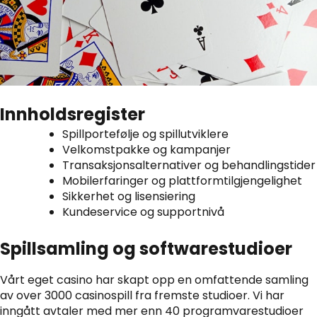
Innholdsregister
Spillportefølje og spillutviklere
Velkomstpakke og kampanjer
Transaksjonsalternativer og behandlingstider
Mobilerfaringer og plattformtilgjengelighet
Sikkerhet og lisensiering
Kundeservice og supportnivå
Spillsamling og softwarestudioer
Vårt eget casino har skapt opp en omfattende samling
av over 3000 casinospill fra fremste studioer. Vi har
inngått avtaler med mer enn 40 programvarestudioer