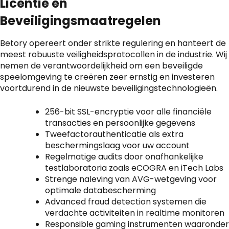
Licentie en
Beveiligingsmaatregelen
Betory opereert onder strikte regulering en hanteert de
meest robuuste veiligheidsprotocollen in de industrie. Wij
nemen de verantwoordelijkheid om een beveiligde
speelomgeving te creëren zeer ernstig en investeren
voortdurend in de nieuwste beveiligingstechnologieën.
256-bit SSL-encryptie voor alle financiële
transacties en persoonlijke gegevens
Tweefactorauthenticatie als extra
beschermingslaag voor uw account
Regelmatige audits door onafhankelijke
testlaboratoria zoals eCOGRA en iTech Labs
Strenge naleving van AVG-wetgeving voor
optimale databescherming
Advanced fraud detection systemen die
verdachte activiteiten in realtime monitoren
Responsible gaming instrumenten waaronder