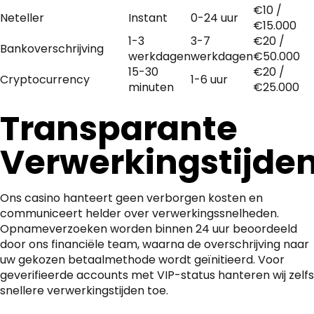
€10 /
Neteller
Instant
0-24 uur
€15.000
1-3
3-7
€20 /
Bankoverschrijving
werkdagen
werkdagen
€50.000
15-30
€20 /
Cryptocurrency
1-6 uur
minuten
€25.000
Transparante
Verwerkingstijde
Ons casino hanteert geen verborgen kosten en
communiceert helder over verwerkingssnelheden.
Opnameverzoeken worden binnen 24 uur beoordeeld
door ons financiële team, waarna de overschrijving naar
uw gekozen betaalmethode wordt geïnitieerd. Voor
geverifieerde accounts met VIP-status hanteren wij zelfs
snellere verwerkingstijden toe.