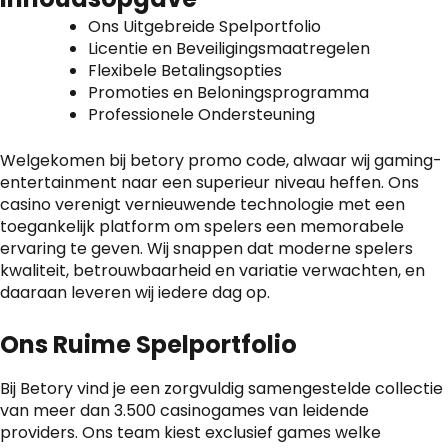
Ons Uitgebreide Spelportfolio
Licentie en Beveiligingsmaatregelen
Flexibele Betalingsopties
Promoties en Beloningsprogramma
Professionele Ondersteuning
Welgekomen bij
betory promo code
, alwaar wij gaming-
entertainment naar een superieur niveau heffen. Ons
casino verenigt vernieuwende technologie met een
toegankelijk platform om spelers een memorabele
ervaring te geven. Wij snappen dat moderne spelers
kwaliteit, betrouwbaarheid en variatie verwachten, en
daaraan leveren wij iedere dag op.
Ons Ruime Spelportfolio
Bij Betory vind je een zorgvuldig samengestelde collectie
van meer dan 3.500 casinogames van leidende
providers. Ons team kiest exclusief games welke