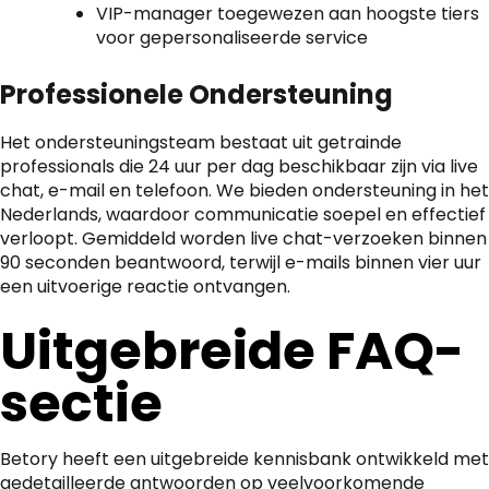
VIP-manager toegewezen aan hoogste tiers
voor gepersonaliseerde service
Professionele Ondersteuning
Het ondersteuningsteam bestaat uit getrainde
professionals die 24 uur per dag beschikbaar zijn via live
chat, e-mail en telefoon. We bieden ondersteuning in het
Nederlands, waardoor communicatie soepel en effectief
verloopt. Gemiddeld worden live chat-verzoeken binnen
90 seconden beantwoord, terwijl e-mails binnen vier uur
een uitvoerige reactie ontvangen.
Uitgebreide FAQ-
sectie
Betory heeft een uitgebreide kennisbank ontwikkeld met
gedetailleerde antwoorden op veelvoorkomende