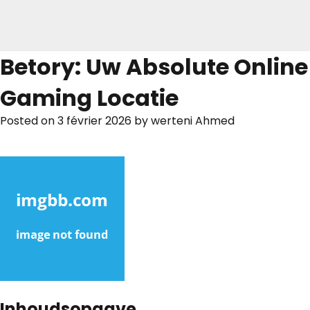
Betory: Uw Absolute Online
Gaming Locatie
Posted on
3 février 2026
by
werteni Ahmed
Inhoudsopgave