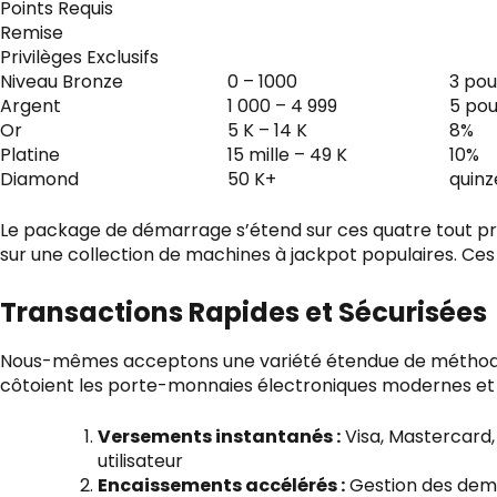
Points Requis
Remise
Privilèges Exclusifs
Niveau Bronze
0 – 1000
3 po
Argent
1 000 – 4 999
5 po
Or
5 K – 14 K
8%
Platine
15 mille – 49 K
10%
Diamond
50 K+
quinz
Le package de démarrage s’étend sur ces quatre tout p
sur une collection de machines à jackpot populaires. Ces 
Transactions Rapides et Sécurisées
Nous-mêmes acceptons une variété étendue de méthodes 
côtoient les porte-monnaies électroniques modernes et ces
Versements instantanés :
Visa, Mastercard,
utilisateur
Encaissements accélérés :
Gestion des dema