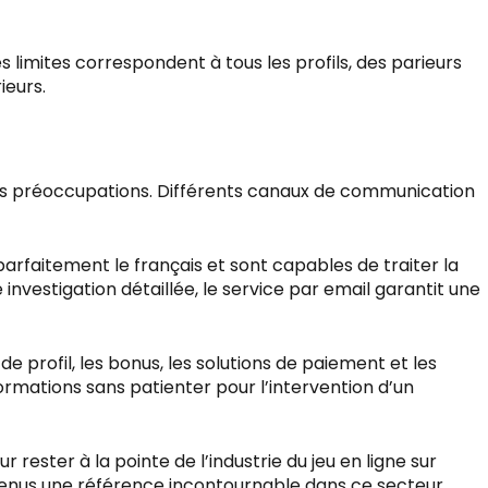
s limites correspondent à tous les profils, des parieurs
ieurs.
 les préoccupations. Différents canaux de communication
parfaitement le français et sont capables de traiter la
estigation détaillée, le service par email garantit une
profil, les bonus, les solutions de paiement et les
rmations sans patienter pour l’intervention d’un
ester à la pointe de l’industrie du jeu en ligne sur
venus une référence incontournable dans ce secteur.