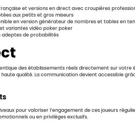
rançaise et versions en direct avec croupières professio
tées aux petits et gros miseurs
onible en version générateur de nombres et tables en te
t variantes vidéo poker poker
s adeptes de probabilités
ect
entique des établissements réels directement sur votre é
s haute qualité. La communication devient accessible grâ
ts
 niveaux pour valoriser l’engagement de ces joueurs régu
motionnels ou en privilèges exclusifs.