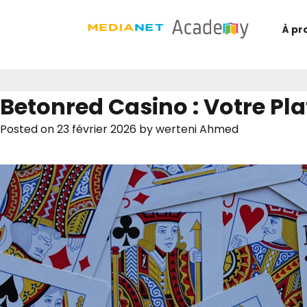
À pr
Betonred Casino : Votre Pl
Posted on
23 février 2026
by
werteni Ahmed