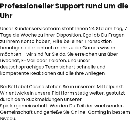
Professioneller Support rund um die
Uhr
Unser Kundenserviceteam steht Ihnen 24 Std am Tag, 7
Tage die Woche zu Ihrer Disposition. Egal ob Du Fragen
zu Ihrem Konto haben, Hilfe bei einer Transaktion
benötigen oder einfach mehr zu die Games wissen
möchten – wir sind für Sie da. Sie erreichen uns über
Livechat, E-Mail oder Telefon, und unser
deutschsprachiges Team sichert schnelle und
kompetente Reaktionen auf alle Ihre Anliegen.
Bei BetLabel Casino stehen Sie in unserem Mittelpunkt.
Wir entwickeln unsere Plattform stetig weiter, gestützt
durch dem Rückmeldungen unserer
Spielergemeinschaft. Werden Du Teil der wachsenden
Gemeinschaft und genieße Sie Online-Gaming in bestem
Niveau.