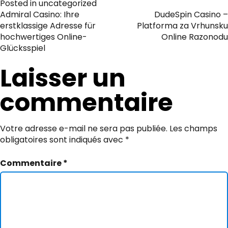
Posted in
uncategorized
Navigation
Admiral Casino: Ihre
DudeSpin Casino –
erstklassige Adresse für
Platforma za Vrhunsku
de
hochwertiges Online-
Online Razonodu
Glücksspiel
l’article
Laisser un
commentaire
Votre adresse e-mail ne sera pas publiée.
Les champs
obligatoires sont indiqués avec
*
Commentaire
*