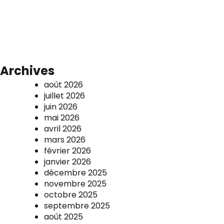
Archives
août 2026
juillet 2026
juin 2026
mai 2026
avril 2026
mars 2026
février 2026
janvier 2026
décembre 2025
novembre 2025
octobre 2025
septembre 2025
août 2025