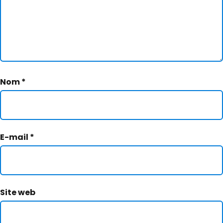
Nom
*
E-mail
*
Site web