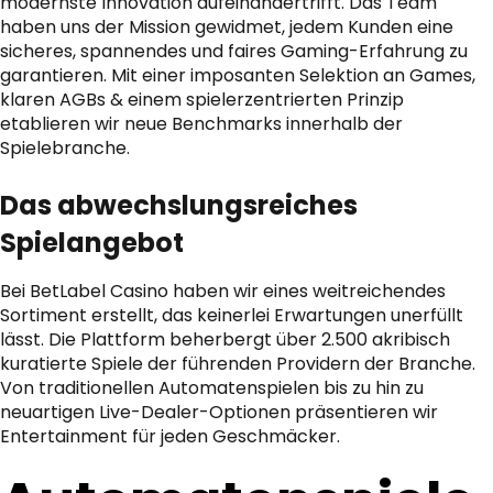
modernste Innovation aufeinandertrifft. Das Team
haben uns der Mission gewidmet, jedem Kunden eine
sicheres, spannendes und faires Gaming-Erfahrung zu
garantieren. Mit einer imposanten Selektion an Games,
klaren AGBs & einem spielerzentrierten Prinzip
etablieren wir neue Benchmarks innerhalb der
Spielebranche.
Das abwechslungsreiches
Spielangebot
Bei BetLabel Casino haben wir eines weitreichendes
Sortiment erstellt, das keinerlei Erwartungen unerfüllt
lässt. Die Plattform beherbergt über 2.500 akribisch
kuratierte Spiele der führenden Providern der Branche.
Von traditionellen Automatenspielen bis zu hin zu
neuartigen Live-Dealer-Optionen präsentieren wir
Entertainment für jeden Geschmäcker.