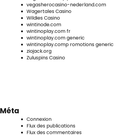
vegasherocasino-nederland.com
Wagertales Casino
Wildies Casino
wintinode.com
wintinoplay.com fr
wintinoplay.com generic
wintinoplay.comp romotions generic
ziojack.org
Zuluspins Casino
Méta
Connexion
Flux des publications
Flux des commentaires