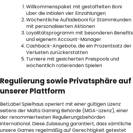
Willkommenspaket mit gestaffelten Boni
über die initialen vier Einzahlungen
Wöchentliche Aufladeboni für Stammkunden
mit personalisierten Aktionen
Loyalitätsprogramm mit besonderen Benefits
und eigenem Account-Manager
Cashback-Angebote, die ein Prozentsatz der
Verlusten zurückerstatten
Turniere mit gesicherten Preispools und
wöchentlich rotierenden Spielen
Regulierung sowie Privatsphäre auf
unserer Plattform
BetLabel Spielhaus operiert mit einer gültigen Lizenz
seitens der Malta Gaming Behörde (MGA-Lizenz), einer
der renommiertesten Regulierungsbehörden
international. Diese Zulassung garantiert, dass sämtliche
unsere Games regelmäßig auf Gerechtigkeit getestet