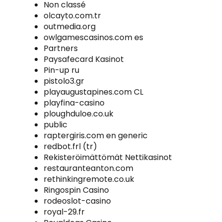
Non classé
olcayto.com.tr
outmedia.org
owlgamescasinos.com es
Partners
Paysafecard Kasinot
Pin-up ru
pistolo3.gr
playaugustapines.com CL
playfina-casino
ploughduloe.co.uk
public
raptergiris.com en generic
redbot.frl (tr)
Rekisteröimättömät Nettikasinot
restauranteanton.com
rethinkingremote.co.uk
Ringospin Casino
rodeoslot-casino
royal-29.fr