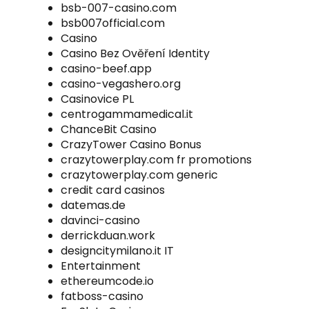
bsb-007-casino.com
bsb007official.com
Casino
Casino Bez Ověření Identity
casino-beef.app
casino-vegashero.org
Casinovice PL
centrogammamedical.it
ChanceBit Casino
CrazyTower Casino Bonus
crazytowerplay.com fr promotions
crazytowerplay.com generic
credit card casinos
datemas.de
davinci-casino
derrickduan.work
designcitymilano.it IT
Entertainment
ethereumcode.io
fatboss-casino