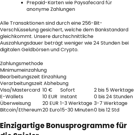
Prepaid-Karten wie Paysafecard für
anonyme Zahlungen
Alle Transaktionen sind durch eine 256-Bit-
Verschlüsselung gesichert, welche dem Bankstandard
gleichkommt. Unsere durchschnittliche
Auszahlungsdauer beträgt weniger wie 24 Stunden bei
digitalen Geldbörsen und Crypto.
Zahlungsmethode
Minimumeinzahlung
Bearbeitungszeit Einzahlung
Verarbeitungszeit Abhebung
Visa/Mastercard
10 €
Sofort
2 bis 5 Werktage
E-Wallets
10 EUR
Instant
0 bis 24 Stunden
Überweisung
20 EUR
1-3 Werktage
3-7 Werktage
Bitcoin/Ethereum
20 Euro
15-30 Minuten
0 bis 12 Std
Einzigartige Bonusprogramme für