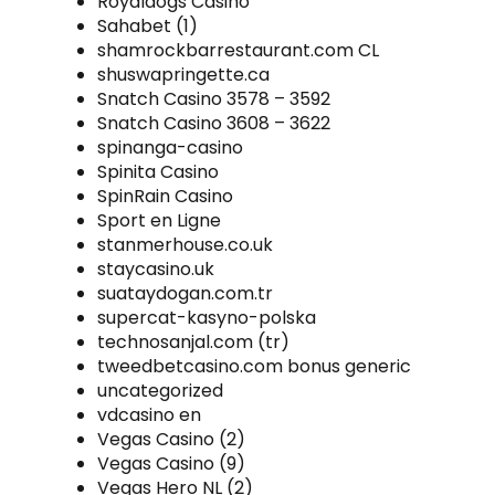
Royaldogs Casino
Sahabet (1)
shamrockbarrestaurant.com CL
shuswapringette.ca
Snatch Casino 3578 – 3592
Snatch Casino 3608 – 3622
spinanga-casino
Spinita Casino
SpinRain Casino
Sport en Ligne
stanmerhouse.co.uk
staycasino.uk
suataydogan.com.tr
supercat-kasyno-polska
technosanjal.com (tr)
tweedbetcasino.com bonus generic
uncategorized
vdcasino en
Vegas Casino (2)
Vegas Casino (9)
Vegas Hero NL (2)