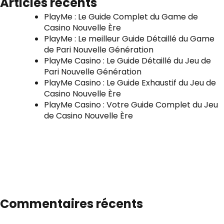
Articles récents
PlayMe : Le Guide Complet du Game de
Casino Nouvelle Ère
PlayMe : Le meilleur Guide Détaillé du Game
de Pari Nouvelle Génération
PlayMe Casino : Le Guide Détaillé du Jeu de
Pari Nouvelle Génération
PlayMe Casino : Le Guide Exhaustif du Jeu de
Casino Nouvelle Ère
PlayMe Casino : Votre Guide Complet du Jeu
de Casino Nouvelle Ère
Commentaires récents