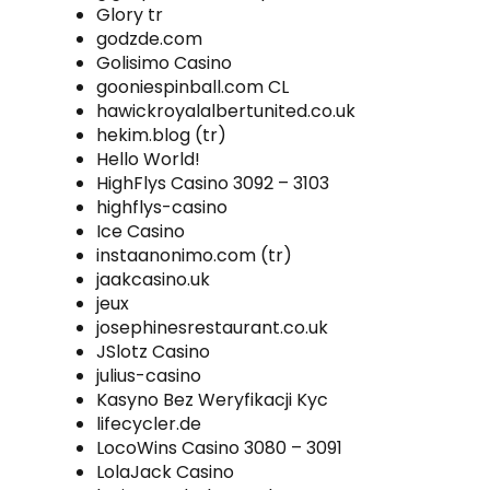
Glory tr
godzde.com
Golisimo Casino
gooniespinball.com CL
hawickroyalalbertunited.co.uk
hekim.blog (tr)
Hello World!
HighFlys Casino 3092 – 3103
highflys-casino
Ice Casino
instaanonimo.com (tr)
jaakcasino.uk
jeux
josephinesrestaurant.co.uk
JSlotz Casino
julius-casino
Kasyno Bez Weryfikacji Kyc
lifecycler.de
LocoWins Casino 3080 – 3091
LolaJack Casino