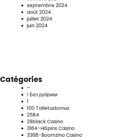
septembre 2024
août 2024
juillet 2024
juin 2024
Catégories
–
! Без рубрики
1
100 Talletusbonus
2584
29black Casino
3164-HiSpins Casino
3368-Boomzino Casino