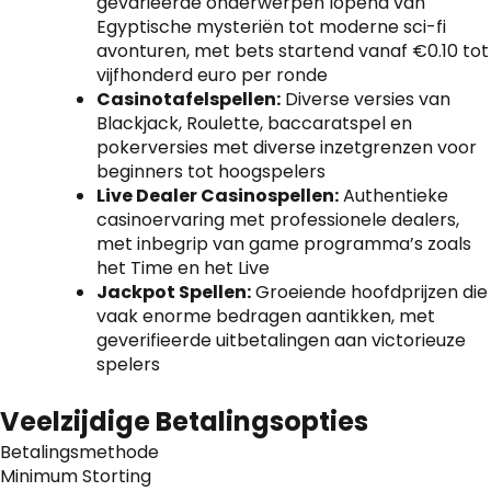
gevarieerde onderwerpen lopend van
Egyptische mysteriën tot moderne sci-fi
avonturen, met bets startend vanaf €0.10 tot
vijfhonderd euro per ronde
Casinotafelspellen:
Diverse versies van
Blackjack, Roulette, baccaratspel en
pokerversies met diverse inzetgrenzen voor
beginners tot hoogspelers
Live Dealer Casinospellen:
Authentieke
casinoervaring met professionele dealers,
met inbegrip van game programma’s zoals
het Time en het Live
Jackpot Spellen:
Groeiende hoofdprijzen die
vaak enorme bedragen aantikken, met
geverifieerde uitbetalingen aan victorieuze
spelers
Veelzijdige Betalingsopties
Betalingsmethode
Minimum Storting