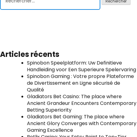
Articles récents
Spinobon Speelplatform: Uw Definitieve
Handleiding voor Een Superieure Spelervaring
Spinobon Gaming : Votre propre Plateforme
de Divertissement en Ligne sécurisé de
Qualité
Gladiators Bet Casino: The place where
Ancient Grandeur Encounters Contemporary
Betting Superiority
Gladiators Bet Gaming: The place where
Ancient Glory Converges with Contemporary
Gaming Excellence
Betlix Casino: Your Entry Point to Top-Tier