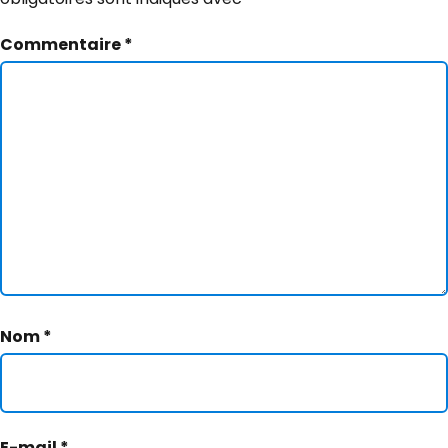
Commentaire
*
Nom
*
E-mail
*