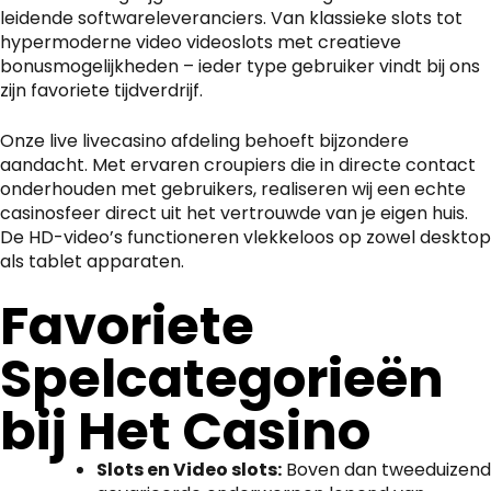
leidende softwareleveranciers. Van klassieke slots tot
hypermoderne video videoslots met creatieve
bonusmogelijkheden – ieder type gebruiker vindt bij ons
zijn favoriete tijdverdrijf.
Onze live livecasino afdeling behoeft bijzondere
aandacht. Met ervaren croupiers die in directe contact
onderhouden met gebruikers, realiseren wij een echte
casinosfeer direct uit het vertrouwde van je eigen huis.
De HD-video’s functioneren vlekkeloos op zowel desktop
als tablet apparaten.
Favoriete
Spelcategorieën
bij Het Casino
Slots en Video slots:
Boven dan tweeduizend