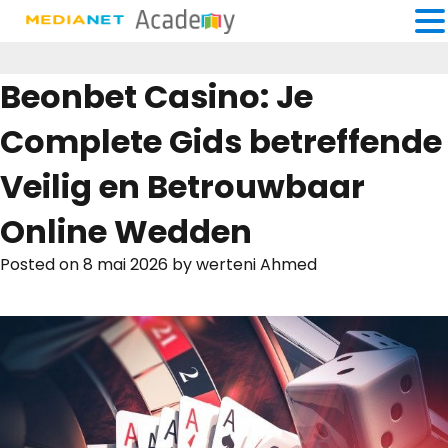
Beonbet Casino: Je
Complete Gids betreffende
Veilig en Betrouwbaar
Online Wedden
Posted on
8 mai 2026
by
werteni Ahmed