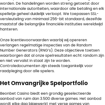
worden. De handelingen worden streng getoetst door
internationale autoriteiten, waardoor alle betaling en elk
spelletje geheel duidelijk verloopt. We toepassen SSL-
versleuteling van minimaal 256-bit standaard, dezelfde
maatstaf die belangrijke financiële instituties wereldwijd
hanteren.
Onze licentievoorwaarden waarbij wij opereren
verlangen regelmatige inspecties van de Random
Number Generators (RNG’s). Deze objectieve toetsen
waarborgen dat al onze spelresultaten echt random zijn
en niet vervalst in staat zijn te worden.
Controledocumenten zijn steeds toegankelijk voor
raadpleging door alle spelers.
Het Omvangrijke Spelportfolio
Beonbet Casino biedt een grondig geselecteerde
aanbod van ruim dan 3.500 diverse games. Het aanbod
wordt elke dag bijgewerkt met verse games van