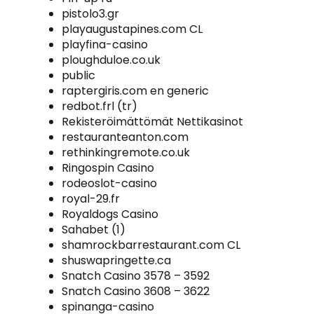
pistolo3.gr
playaugustapines.com CL
playfina-casino
ploughduloe.co.uk
public
raptergiris.com en generic
redbot.frl (tr)
Rekisteröimättömät Nettikasinot
restauranteanton.com
rethinkingremote.co.uk
Ringospin Casino
rodeoslot-casino
royal-29.fr
Royaldogs Casino
Sahabet (1)
shamrockbarrestaurant.com CL
shuswapringette.ca
Snatch Casino 3578 – 3592
Snatch Casino 3608 – 3622
spinanga-casino