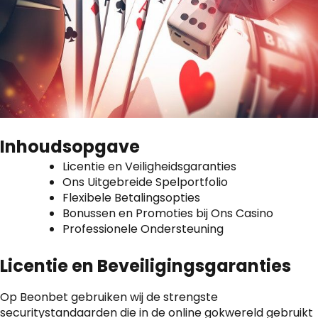
Inhoudsopgave
Licentie en Veiligheidsgaranties
Ons Uitgebreide Spelportfolio
Flexibele Betalingsopties
Bonussen en Promoties bij Ons Casino
Professionele Ondersteuning
Licentie en Beveiligingsgaranties
Op
Beonbet
gebruiken wij de strengste
securitystandaarden die in de online gokwereld gebruikt