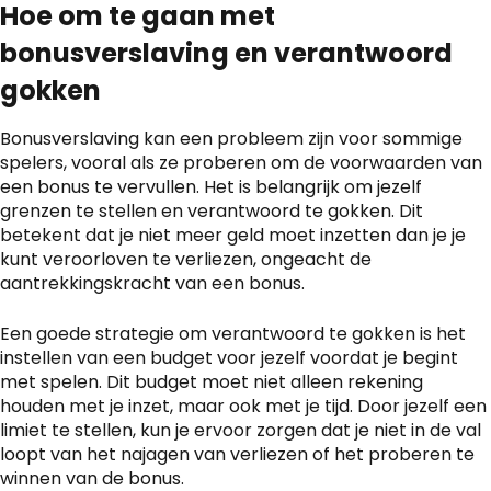
Hoe om te gaan met
bonusverslaving en verantwoord
gokken
Bonusverslaving kan een probleem zijn voor sommige
spelers, vooral als ze proberen om de voorwaarden van
een bonus te vervullen. Het is belangrijk om jezelf
grenzen te stellen en verantwoord te gokken. Dit
betekent dat je niet meer geld moet inzetten dan je je
kunt veroorloven te verliezen, ongeacht de
aantrekkingskracht van een bonus.
Een goede strategie om verantwoord te gokken is het
instellen van een budget voor jezelf voordat je begint
met spelen. Dit budget moet niet alleen rekening
houden met je inzet, maar ook met je tijd. Door jezelf een
limiet te stellen, kun je ervoor zorgen dat je niet in de val
loopt van het najagen van verliezen of het proberen te
winnen van de bonus.