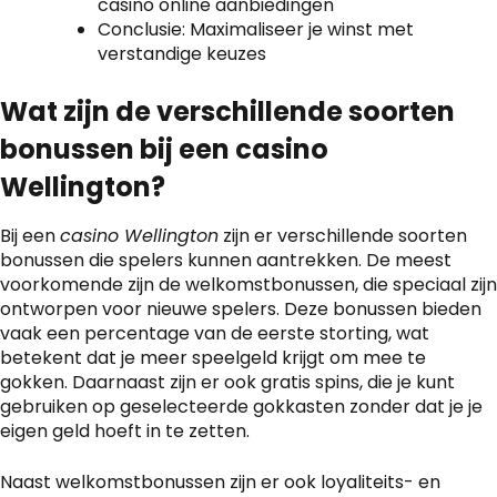
casino online aanbiedingen
Conclusie: Maximaliseer je winst met
verstandige keuzes
Wat zijn de verschillende soorten
bonussen bij een casino
Wellington?
Bij een
casino Wellington
zijn er verschillende soorten
bonussen die spelers kunnen aantrekken. De meest
voorkomende zijn de welkomstbonussen, die speciaal zijn
ontworpen voor nieuwe spelers. Deze bonussen bieden
vaak een percentage van de eerste storting, wat
betekent dat je meer speelgeld krijgt om mee te
gokken. Daarnaast zijn er ook gratis spins, die je kunt
gebruiken op geselecteerde gokkasten zonder dat je je
eigen geld hoeft in te zetten.
Naast welkomstbonussen zijn er ook loyaliteits- en