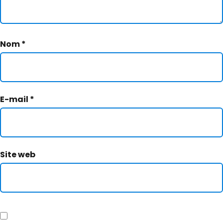
Nom
*
E-mail
*
Site web