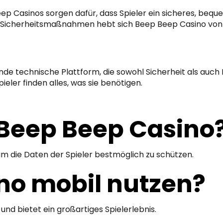
ep Casinos sorgen dafür, dass Spieler ein sicheres, beq
n Sicherheitsmaßnahmen hebt sich Beep Beep Casino von
e technische Plattform, die sowohl Sicherheit als auch 
ieler finden alles, was sie benötigen.
s Beep Beep Casino
 die Daten der Spieler bestmöglich zu schützen.
no mobil nutzen?
und bietet ein großartiges Spielerlebnis.