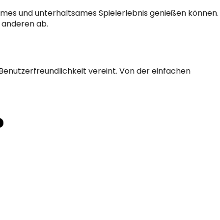
uemes und unterhaltsames Spielerlebnis genießen können.
 anderen ab.
Benutzerfreundlichkeit vereint. Von der einfachen
?