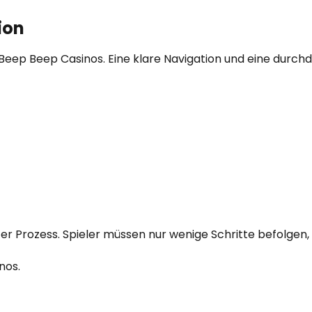
ion
s Beep Beep Casinos. Eine klare Navigation und eine dur
r Prozess. Spieler müssen nur wenige Schritte befolgen, 
nos.