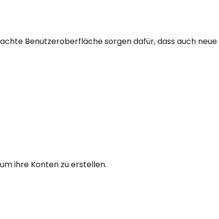
chdachte Benutzeroberfläche sorgen dafür, dass auch neue
um ihre Konten zu erstellen.