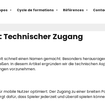
opos
Cycle de formations
Références
Conta
: Technischer Zugang
lt schnell einen Namen gemacht. Besonders herausragend 
eßen. In diesem Artikel ergründen wir die technischen As
hlungen vorzunehmen.
r mobile Nutzer optimiert. Der Zugang zu einer breiten P
t dafür, dass Spieler jederzeit und überall spielen können