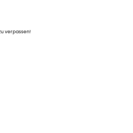
zu verpassen!