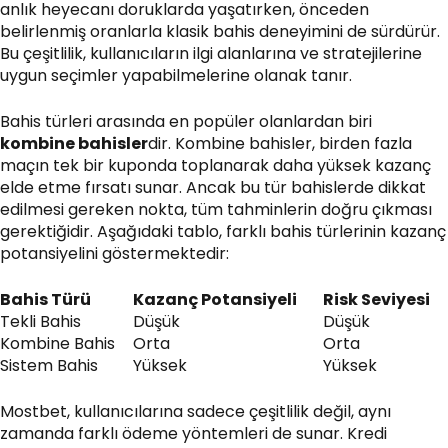
anlık heyecanı doruklarda yaşatırken, önceden
belirlenmiş oranlarla klasik bahis deneyimini de sürdürür.
Bu çeşitlilik, kullanıcıların ilgi alanlarına ve stratejilerine
uygun seçimler yapabilmelerine olanak tanır.
Bahis türleri arasında en popüler olanlardan biri
kombine bahisler
dir. Kombine bahisler, birden fazla
maçın tek bir kuponda toplanarak daha yüksek kazanç
elde etme fırsatı sunar. Ancak bu tür bahislerde dikkat
edilmesi gereken nokta, tüm tahminlerin doğru çıkması
gerektiğidir. Aşağıdaki tablo, farklı bahis türlerinin kazanç
potansiyelini göstermektedir:
Bahis Türü
Kazanç Potansiyeli
Risk Seviyesi
Tekli Bahis
Düşük
Düşük
Kombine Bahis
Orta
Orta
Sistem Bahis
Yüksek
Yüksek
Mostbet, kullanıcılarına sadece çeşitlilik değil, aynı
zamanda farklı ödeme yöntemleri de sunar. Kredi