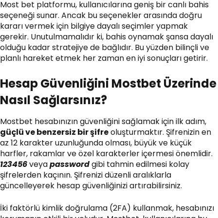
Most bet platformu, kullanıcılarına geniş bir canlı bahis
seçeneği sunar. Ancak bu seçenekler arasında doğru
kararı vermek için bilgiye dayalı seçimler yapmak
gerekir. Unutulmamalıdır ki, bahis oynamak şansa dayalı
olduğu kadar stratejiye de bağlıdır. Bu yüzden bilinçli ve
planlı hareket etmek her zaman en iyi sonuçları getirir.
Hesap Güvenliğini Mostbet Üzerinde
Nasıl Sağlarsınız?
Mostbet hesabınızın güvenliğini sağlamak için ilk adım,
güçlü ve benzersiz bir şifre
oluşturmaktır. Şifrenizin en
az 12 karakter uzunluğunda olması, büyük ve küçük
harfler, rakamlar ve özel karakterler içermesi önemlidir.
123456
veya
password
gibi tahmin edilmesi kolay
şifrelerden kaçının. Şifrenizi düzenli aralıklarla
güncelleyerek hesap güvenliğinizi artırabilirsiniz.
İki faktörlü kimlik doğrulama (2FA) kullanmak, hesabınızı