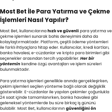
Most Bet İle Para Yatırma ve Çekme
İşlemleri Nasıl Yapılır?
Most Bet, kullanıcılarına
hızlı ve güvenli
para yatırma ve
çekme işlemleri sunarak bahis deneyimini daha da
kolaylaştırmaktadır. Platform, çeşitli ödeme yöntemleri
ile farklı ihtiyaçlara hitap eder. Kullanıcılar, kredi kartları,
banka havalesi, e-cüzdanlar ve kripto para birimleri gibi
seçenekler arasından tercih yapabilirler.
Her bir
yöntemin
kendine özgü avantajları ve işlem süreleri
bulunmaktadır.
Para yatırma işlemleri genellikle anında gerçekleşirken,
çekim işlemleri seçilen yönteme bağlı olarak değişiklik
gösterebilir. E-cüzdanlar ile yapılan çekimler çoğunlukla
24 saat içinde tamamlanırken, banka havalesi gibi
geleneksel yöntemlerde bu süre birkaç iş gününü
bulabilir. Most Bet, kullanıcılarının
güvenliğini ön