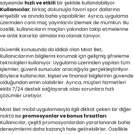
sayesinde
hızlı ve etkili
bir şekilde kullanılabiliyor.
Kullanıcılar
, birkaç dokunuşla favori spor dallarına
erişebilir ve anında bahis yapabilirler. Ayrıca, uygulama
üzerinden canlı maç yayınlarını izlemek de mümkün. Bu
özellik, kullanıcıların maçları yakından takip etmelerine
ve anlık kararlar almalarına olanak tanıyor.
Güvenlik konusunda da iddialı olan Most Bet,
kullanıcılarının bilgilerini korumak için gelişmiş şifreleme
teknolojileri kullanıyor. Uygulama üzerinden yapılan tüm
işlemler, güvenli sunucular aracılığıyla gerçekleştiriliyor.
Böylece kullanıcılar, kişisel ve finansal bilgilerinin güvende
olduğundan emin olabilirler. Ayrıca, müşteri hizmetleri
ekibi 7/24 destek sağlayarak olası sorunlara hızlı
çözümler üretiyor.
Most Bet mobil uygulamasıyla ilgili dikkat çeken bir diğer
nokta ise
promosyonlar ve bonus fırsatları
.
Kullanıcılar, çeşitli promosyonlardan yararlanarak bahis
deneyimlerini daha kazançlı hale getirebilirler. Özellikle