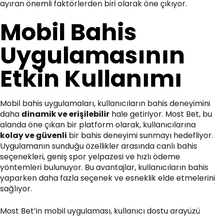
ayıran önemli faktörlerden biri olarak öne çıkıyor.
Mobil Bahis
Uygulamasının
Etkin Kullanımı
Mobil bahis uygulamaları, kullanıcıların bahis deneyimini
daha
dinamik ve erişilebilir
hale getiriyor. Most Bet, bu
alanda öne çıkan bir platform olarak, kullanıcılarına
kolay ve güvenli
bir bahis deneyimi sunmayı hedefliyor.
Uygulamanın sunduğu özellikler arasında canlı bahis
seçenekleri, geniş spor yelpazesi ve hızlı ödeme
yöntemleri bulunuyor. Bu avantajlar, kullanıcıların bahis
yaparken daha fazla seçenek ve esneklik elde etmelerini
sağlıyor.
Most Bet’in mobil uygulaması, kullanıcı dostu arayüzü