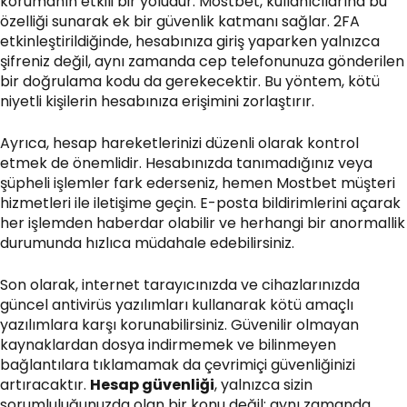
korumanın etkili bir yoludur. Mostbet, kullanıcılarına bu
özelliği sunarak ek bir güvenlik katmanı sağlar. 2FA
etkinleştirildiğinde, hesabınıza giriş yaparken yalnızca
şifreniz değil, aynı zamanda cep telefonunuza gönderilen
bir doğrulama kodu da gerekecektir. Bu yöntem, kötü
niyetli kişilerin hesabınıza erişimini zorlaştırır.
Ayrıca, hesap hareketlerinizi düzenli olarak kontrol
etmek de önemlidir. Hesabınızda tanımadığınız veya
şüpheli işlemler fark ederseniz, hemen Mostbet müşteri
hizmetleri ile iletişime geçin. E-posta bildirimlerini açarak
her işlemden haberdar olabilir ve herhangi bir anormallik
durumunda hızlıca müdahale edebilirsiniz.
Son olarak, internet tarayıcınızda ve cihazlarınızda
güncel antivirüs yazılımları kullanarak kötü amaçlı
yazılımlara karşı korunabilirsiniz. Güvenilir olmayan
kaynaklardan dosya indirmemek ve bilinmeyen
bağlantılara tıklamamak da çevrimiçi güvenliğinizi
artıracaktır.
Hesap güvenliği
, yalnızca sizin
sorumluluğunuzda olan bir konu değil; aynı zamanda