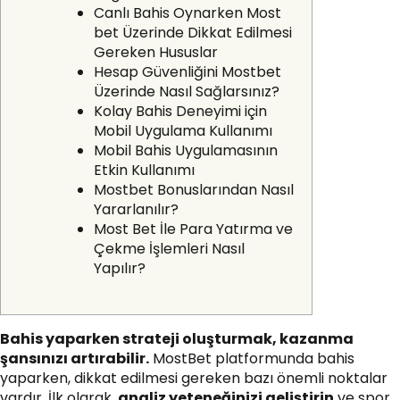
Canlı Bahis Oynarken Most
bet Üzerinde Dikkat Edilmesi
Gereken Hususlar
Hesap Güvenliğini Mostbet
Üzerinde Nasıl Sağlarsınız?
Kolay Bahis Deneyimi için
Mobil Uygulama Kullanımı
Mobil Bahis Uygulamasının
Etkin Kullanımı
Mostbet Bonuslarından Nasıl
Yararlanılır?
Most Bet İle Para Yatırma ve
Çekme İşlemleri Nasıl
Yapılır?
Bahis yaparken strateji oluşturmak, kazanma
şansınızı artırabilir.
MostBet platformunda bahis
yaparken, dikkat edilmesi gereken bazı önemli noktalar
vardır. İlk olarak,
analiz yeteneğinizi geliştirin
ve spor