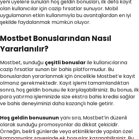
yeni üyelere sunulan hoş geldin bonusları, ilk defa kayıt
olan kullanıcılar için cazip fırsatlar sunuyor. Mobil
uygulamanın etkin kullanımıyla bu avantajlardan en iyi
şekilde faydalanmak mümkün oluyor.
Mostbet Bonuslarından Nasıl
Yararlanılır?
Mostbet, sunduğu
çeşitli bonuslar
ile kullanıcılarına
cazip fırsatlar sunan bir bahis platformudur. Bu
bonuslardan yararlanmak için öncelikle Mostbet’e kayıt
olmanız gerekmektedir. Kayıt işlemi tamamlandıktan
sonra, hoş geldin bonusu ile karşılaşabilirsiniz. Bu bonus, ilk
para yatırma işleminizde size ekstra bahis kredisi sağlar
ve bahis deneyiminizi daha kazançlı hale getirir.
Hoş geldin bonusunun
yanı sıra, Mostbet’in düzenli
olarak sunduğu promosyonlar da dikkat çekicidir.
Örneğin, belirli günlerde veya etkinliklerde yapılan özel
kampanyalar sayesinde ek bonuslar kazanabilirsiniz. Bu