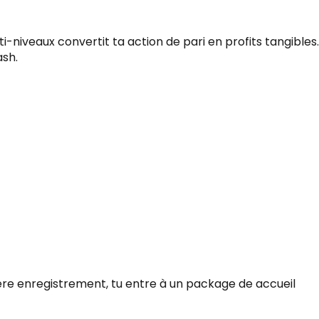
veaux convertit ta action de pari en profits tangibles.
ash.
 1ère enregistrement, tu entre à un package de accueil