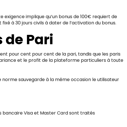
e exigence implique qu’un bonus de 100€ requiert de
é à 30 jours civils à dater de l’activation du bonus.
 de Pari
nt pour cent pour cent de la pari, tandis que les paris
riance et le profit de la plateforme particuliers à toute
le norme sauvegarde à la même occasion le utilisateur
 bancaire Visa et Master Card sont traités