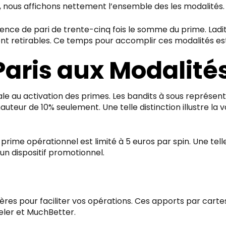
, nous affichons nettement l’ensemble des les modalités.
ce de pari de trente-cinq fois le somme du prime. Ladit
retirables. Ce temps pour accomplir ces modalités est fix
Paris aux Modalités
e au activation des primes. Les bandits à sous représente
eur de 10% seulement. Une telle distinction illustre la va
ime opérationnel est limité à 5 euros par spin. Une tel
un dispositif promotionnel.
es pour faciliter vos opérations. Ces apports par cartes
teler et MuchBetter.