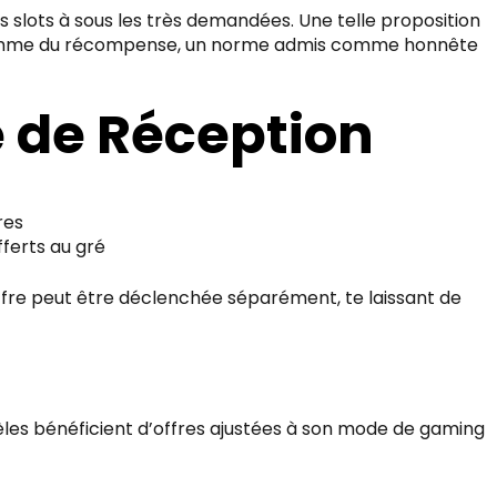
slots à sous les très demandées. Une telle proposition
le somme du récompense, un norme admis comme honnête
 de Réception
res
ferts au gré
ffre peut être déclenchée séparément, te laissant de
èles bénéficient d’offres ajustées à son mode de gaming