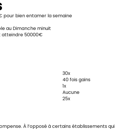
s
0€ pour bien entamer la semaine
ble au Dimanche minuit
t atteindre 50000€
30x
40 fois gains
1x
Aucune
25x
écompense. À l’opposé à certains établissements qui