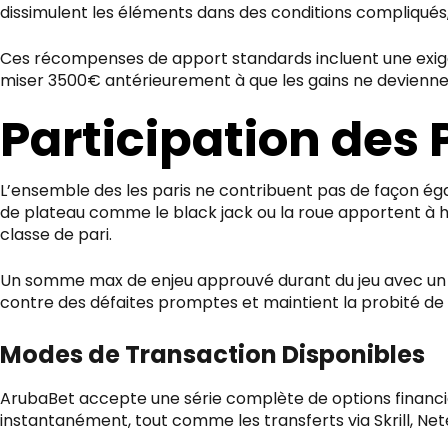
dissimulent les éléments dans des conditions compliqués
Ces récompenses de apport standards incluent une exigen
miser 3500€ antérieurement à que les gains ne deviennent 
Participation des 
L’ensemble des les paris ne contribuent pas de façon égal
de plateau comme le black jack ou la roue apportent à haut
classe de pari.
Un somme max de enjeu approuvé durant du jeu avec un pr
contre des défaites promptes et maintient la probité de 
Modes de Transaction Disponibles
ArubaBet accepte une série complète de options financièr
instantanément, tout comme les transferts via Skrill, Ne