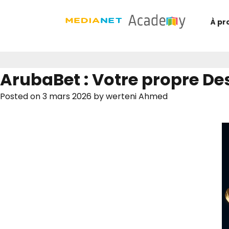
À pr
ArubaBet : Votre propre Des
Posted on
3 mars 2026
by
werteni Ahmed