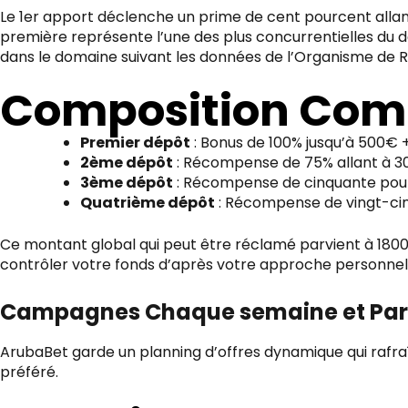
Le 1er apport déclenche un prime de cent pourcent allan
première représente l’une des plus concurrentielles d
dans le domaine suivant les données de l’Organisme de 
Composition Comp
Premier dépôt
: Bonus de 100% jusqu’à 500€ 
2ème dépôt
: Récompense de 75% allant à 30
3ème dépôt
: Récompense de cinquante pourc
Quatrième dépôt
: Récompense de vingt-cin
Ce montant global qui peut être réclamé parvient à 1800
contrôler votre fonds d’après votre approche personnel
Campagnes Chaque semaine et Par
ArubaBet garde un planning d’offres dynamique qui rafra
préféré.