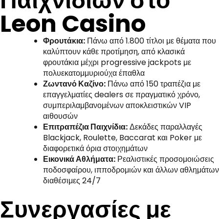
Παιχνιδιών στο
Leon Casino
Φρουτάκια:
Πάνω από 1.800 τίτλοι με θέματα που
καλύπτουν κάθε προτίμηση, από κλασικά
φρουτάκια μέχρι progressive jackpots με
πολυεκατομμυριούχα έπαθλα
Ζωντανό Καζίνο:
Πάνω από 150 τραπέζια με
επαγγελματίες dealers σε πραγματικό χρόνο,
συμπεριλαμβανομένων αποκλειστικών VIP
αιθουσών
Επιτραπέζια Παιχνίδια:
Δεκάδες παραλλαγές
Blackjack, Roulette, Baccarat και Poker με
διαφορετικά όρια στοιχημάτων
Εικονικά Αθλήματα:
Ρεαλιστικές προσομοιώσεις
ποδοσφαίρου, ιπποδρομιών και άλλων αθλημάτων
διαθέσιμες 24/7
Συνεργασίες με