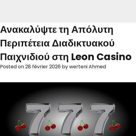
Ανακαλύψτε τη Απόλυτη
Περιπέτεια Διαδικτυακού
Παιχνιδιού στη Leon Casino
Posted on
28 février 2026
by
werteni Ahmed