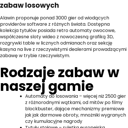
zabaw losowych
Alawin proponuje ponad 3000 gier od wiodących
providerów software z różnych świata. Dostępna
kolekcja tytułów posiada retro automaty owocowe,
współczesne sloty wideo z nowoczesną grafiką 3D,
rozgrywki table w licznych odmianach oraz sekcję
kasyna na live z rzeczywistymi dealerami prowadzącymi
zabawę w trybie rzeczywistym.
Rodzaje zabaw w
naszej gamie
Automaty do losowania – więcej niż 2500 gier
z różnorodnymi wątkami, od mitów po filmy
blockbuster, dające mechanizmy premiowe
jak jak darmowe obroty, mnożniki wygranych
czy kumulacyjne nagrody
Tytuły stołowe – ruletka europejska,