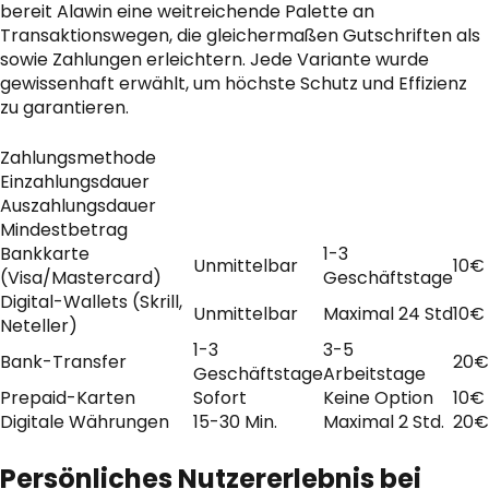
bereit Alawin eine weitreichende Palette an
Transaktionswegen, die gleichermaßen Gutschriften als
sowie Zahlungen erleichtern. Jede Variante wurde
gewissenhaft erwählt, um höchste Schutz und Effizienz
zu garantieren.
Zahlungsmethode
Einzahlungsdauer
Auszahlungsdauer
Mindestbetrag
Bankkarte
1-3
Unmittelbar
10€
(Visa/Mastercard)
Geschäftstage
Digital-Wallets (Skrill,
Unmittelbar
Maximal 24 Std
10€
Neteller)
1-3
3-5
Bank-Transfer
20€
Geschäftstage
Arbeitstage
Prepaid-Karten
Sofort
Keine Option
10€
Digitale Währungen
15-30 Min.
Maximal 2 Std.
20€
Persönliches Nutzererlebnis bei