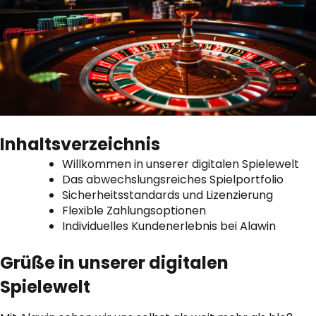
Inhaltsverzeichnis
Willkommen in unserer digitalen Spielewelt
Das abwechslungsreiches Spielportfolio
Sicherheitsstandards und Lizenzierung
Flexible Zahlungsoptionen
Individuelles Kundenerlebnis bei Alawin
Grüße in unserer digitalen
Spielewelt