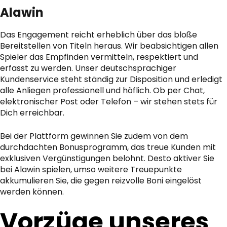
Alawin
Das Engagement reicht erheblich über das bloße
Bereitstellen von Titeln heraus. Wir beabsichtigen allen
Spieler das Empfinden vermitteln, respektiert und
erfasst zu werden. Unser deutschsprachiger
Kundenservice steht ständig zur Disposition und erledigt
alle Anliegen professionell und höflich. Ob per Chat,
elektronischer Post oder Telefon – wir stehen stets für
Dich erreichbar.
Bei der Plattform gewinnen Sie zudem von dem
durchdachten Bonusprogramm, das treue Kunden mit
exklusiven Vergünstigungen belohnt. Desto aktiver Sie
bei Alawin spielen, umso weitere Treuepunkte
akkumulieren Sie, die gegen reizvolle Boni eingelöst
werden können.
Vorzüge unseres