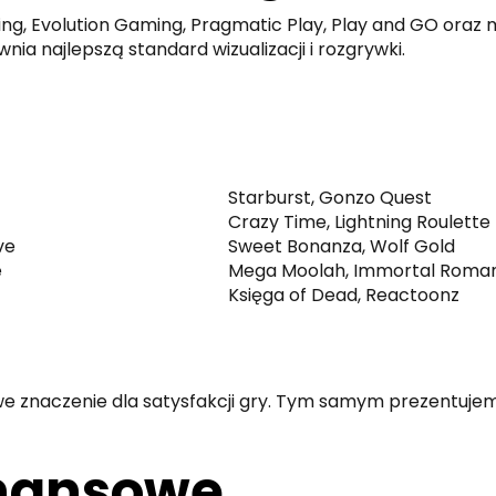
ming, Evolution Gaming, Pragmatic Play, Play and GO ora
ia najlepszą standard wizualizacji i rozgrywki.
Starburst, Gonzo Quest
Crazy Time, Lightning Roulette
ve
Sweet Bonanza, Wolf Gold
e
Mega Moolah, Immortal Roma
Księga of Dead, Reactoonz
e znaczenie dla satysfakcji gry. Tym samym prezentujem
inansowe