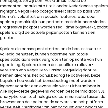
homepage, terwijl een “Hot Games” sectie de
momenteel populairste titels onder Nederlandse spelers
highlight. VegasHero categoriseert slots op basis van
thema’s, volatiliteit en speciale features, waardoor
spelers gemakkelijk hun perfecte match kunnen vinden.
Progressive jackpots worden real-time bijgewerkt, zodat
spelers altijd de actuele prijzenpotten kunnen zien
groeien.
Spelers die consequent storten en de bonusstructuur
volledig benutten, kunnen daarmee hun totale
speelsaldo aanzienlijk vergroten ten opzichte van hun
eigen inleg. Spelers dienen de specifieke rollover-
vereisten van VegasHero Casino zorgvuldig door te
nemen alvorens het bonusbedrag te activeren. Deze
bepalen hoe vaak het bonusbedrag moet worden
ingezet voordat een eventuele winst uitbetaalbaar is.
Alle ingevoerde gegevens worden beschermd door SSL-
encryptie, een technologie die communicatie tussen de
browser van de speler en de servers van het platform
versleutelt. Verificatie van het account vindt plaats via