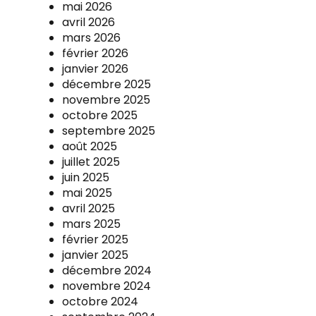
mai 2026
avril 2026
mars 2026
février 2026
janvier 2026
décembre 2025
novembre 2025
octobre 2025
septembre 2025
août 2025
juillet 2025
juin 2025
mai 2025
avril 2025
mars 2025
février 2025
janvier 2025
décembre 2024
novembre 2024
octobre 2024