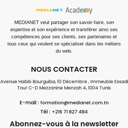
MEDIANET veut partager son savoir-faire, son
expertise et son expérience et transférer ainsi ses
compétences pour ses clients, ses partenaires et
tous ceux qui veulent se spécialiser dans les métiers
du web.
NOUS CONTACTER
Avenue Habib Bourguiba, 10 Décembre , Immeuble Essadi
Tour C-D Mezzanine Menzah 4, 1004 Tunis
E-mail :
formation@medianet.com.tn
Tél :
+216 71 827 484
Abonnez-vous à la newsletter