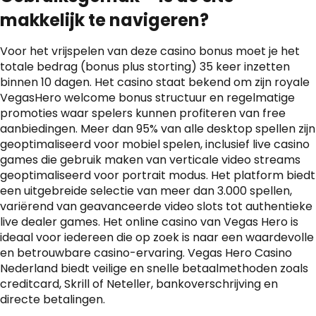
makkelijk te navigeren?
Voor het vrijspelen van deze casino bonus moet je het
totale bedrag (bonus plus storting) 35 keer inzetten
binnen 10 dagen. Het casino staat bekend om zijn royale
VegasHero welcome bonus structuur en regelmatige
promoties waar spelers kunnen profiteren van free
aanbiedingen. Meer dan 95% van alle desktop spellen zijn
geoptimaliseerd voor mobiel spelen, inclusief live casino
games die gebruik maken van verticale video streams
geoptimaliseerd voor portrait modus. Het platform biedt
een uitgebreide selectie van meer dan 3.000 spellen,
variërend van geavanceerde video slots tot authentieke
live dealer games. Het online casino van Vegas Hero is
ideaal voor iedereen die op zoek is naar een waardevolle
en betrouwbare casino-ervaring. Vegas Hero Casino
Nederland biedt veilige en snelle betaalmethoden zoals
creditcard, Skrill of Neteller, bankoverschrijving en
directe betalingen.