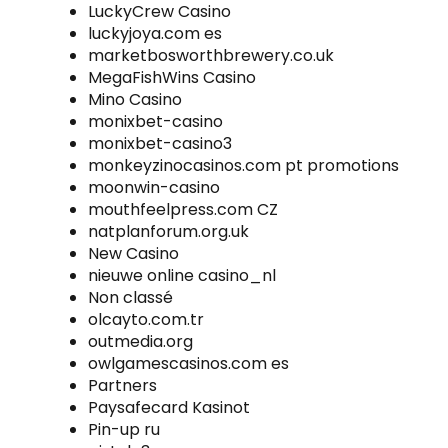
LuckyCrew Casino
luckyjoya.com es
marketbosworthbrewery.co.uk
MegaFishWins Casino
Mino Casino
monixbet-casino
monixbet-casino3
monkeyzinocasinos.com pt promotions
moonwin-casino
mouthfeelpress.com CZ
natplanforum.org.uk
New Casino
nieuwe online casino_nl
Non classé
olcayto.com.tr
outmedia.org
owlgamescasinos.com es
Partners
Paysafecard Kasinot
Pin-up ru