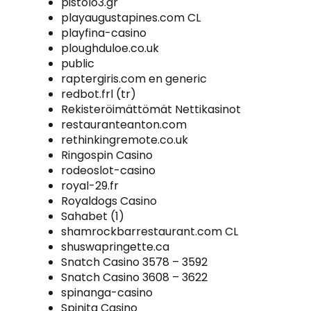
pistolo3.gr
playaugustapines.com CL
playfina-casino
ploughduloe.co.uk
public
raptergiris.com en generic
redbot.frl (tr)
Rekisteröimättömät Nettikasinot
restauranteanton.com
rethinkingremote.co.uk
Ringospin Casino
rodeoslot-casino
royal-29.fr
Royaldogs Casino
Sahabet (1)
shamrockbarrestaurant.com CL
shuswapringette.ca
Snatch Casino 3578 – 3592
Snatch Casino 3608 – 3622
spinanga-casino
Spinita Casino