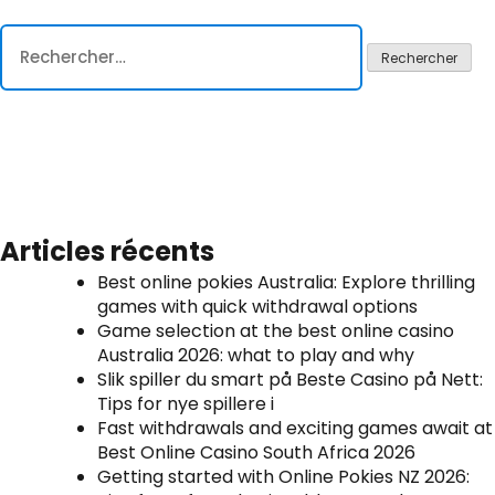
Rechercher :
Articles récents
Best online pokies Australia: Explore thrilling
games with quick withdrawal options
Game selection at the best online casino
Australia 2026: what to play and why
Slik spiller du smart på Beste Casino på Nett:
Tips for nye spillere i
Fast withdrawals and exciting games await at
Best Online Casino South Africa 2026
Getting started with Online Pokies NZ 2026: