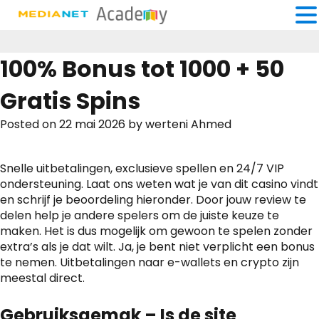
100% Bonus tot 1000 + 50
Gratis Spins
Posted on
22 mai 2026
by
werteni Ahmed
Snelle uitbetalingen, exclusieve spellen en 24/7 VIP
ondersteuning. Laat ons weten wat je van dit casino vindt
en schrijf je beoordeling hieronder. Door jouw review te
delen help je andere spelers om de juiste keuze te
maken. Het is dus mogelijk om gewoon te spelen zonder
extra’s als je dat wilt. Ja, je bent niet verplicht een bonus
te nemen. Uitbetalingen naar e-wallets en crypto zijn
meestal direct.
Gebruiksgemak – Is de site