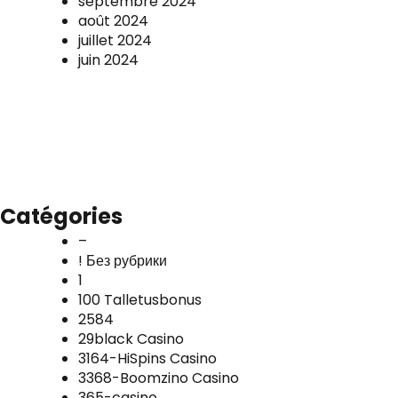
septembre 2024
août 2024
juillet 2024
juin 2024
Catégories
–
! Без рубрики
1
100 Talletusbonus
2584
29black Casino
3164-HiSpins Casino
3368-Boomzino Casino
365-casino