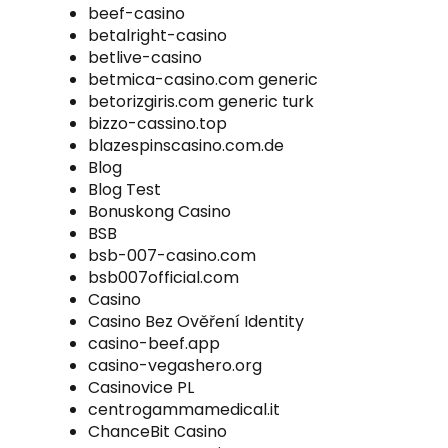
beef-casino
betalright-casino
betlive-casino
betmica-casino.com generic
betorizgiris.com generic turk
bizzo-cassino.top
blazespinscasino.com.de
Blog
Blog Test
Bonuskong Casino
BSB
bsb-007-casino.com
bsb007official.com
Casino
Casino Bez Ověření Identity
casino-beef.app
casino-vegashero.org
Casinovice PL
centrogammamedical.it
ChanceBit Casino