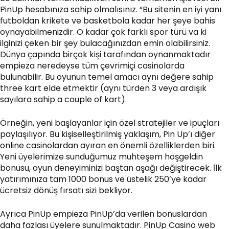
PinUp hesabınıza sahip olmalısınız. “Bu sitenin en iyi yanı
futboldan krikete ve basketbola kadar her şeye bahis
oynayabilmenizdir. O kadar çok farklı spor türü va ki
ilginizi çeken bir şey bulacağınızdan emin olabilirsiniz.
Dünya çapında birçok kişi tarafından oynanmaktadır
empieza neredeyse tüm çevrimiçi casinolarda
bulunabilir. Bu oyunun temel amacı aynı değere sahip
three kart elde etmektir (aynı türden 3 veya ardışık
sayılara sahip a couple of kart).
Örneğin, yeni başlayanlar için özel stratejiler ve ipuçları
paylaşılıyor. Bu kişiselleştirilmiş yaklaşım, Pin Up’ı diğer
online casinolardan ayıran en önemli özelliklerden biri.
Yeni üyelerimize sunduğumuz muhteşem hoşgeldin
bonusu, oyun deneyiminizi baştan aşağı değiştirecek. İlk
yatırımınıza tam 1000 bonus ve üstelik 250’ye kadar
ücretsiz dönüş fırsatı sizi bekliyor.
Ayrıca PinUp empieza PinUp’da verilen bonuslardan
daha fazlası üyelere sunulmaktadır. PinUp Casino web