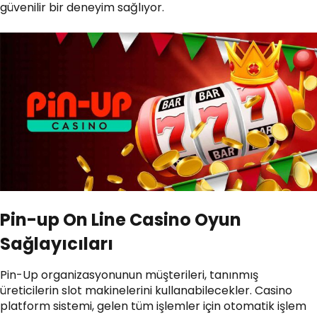
güvenilir bir deneyim sağlıyor.
Pin-up On Line Casino Oyun
Sağlayıcıları
Pin-Up organizasyonunun müşterileri, tanınmış
üreticilerin slot makinelerini kullanabilecekler. Casino
platform sistemi, gelen tüm işlemler için otomatik işlem