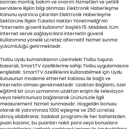
sonrası montaj, bakım ve onarım hizmetleri ve yetkili
servislere ilişkin bilgi alınması. Elektronik Haberleşme
Kanunu uyarınca çıkarılan Elektronik Haberleşme
Sektörüne İlişkin Tüketici Hakları Yönetmeliği’nin
“İnternetin güvenli kullanımı” başlıklı 15. Maddesi, tüm
internet servis sağlayıcılara internetin güvenli
kullanımına yönelik ücretsiz alternatif hizmet sunma
yükümlülüğü getirmektedir.
Tivibu Uydu kumandasının üzerindeki Tivibu tuşuna
basarak, SmartTV özelliklerine sahip Tivibu uygulamasına
erişilebilir. SmartTV özelliklerini kullanabilmek için Uydu
kutusunun modeme ethernet kablosu ile bağlı ve
internetin olması gerekmektedir. Uzaktan Bağlantı, özel
eğitimli bir ürün uzmanının uzaktan erişim ile televizyon
veya telefonunuza bağlanarak ürününüzle ilgili
measurement hizmet sunmasıdır. Hoşgeldin bonusu
olarak ilk yatırımınıza 1000 eşleşme ve 250 ücretsiz
dönüş alabilirsiniz. Sadakat programı ile her bahsinizden
puan kazanır, bu puanları nakit para veya bonuslara