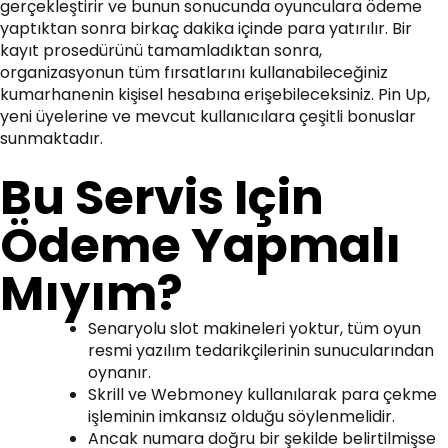
gerçekleştirir ve bunun sonucunda oyunculara ödeme
yaptıktan sonra birkaç dakika içinde para yatırılır. Bir
kayıt prosedürünü tamamladıktan sonra,
organizasyonun tüm fırsatlarını kullanabileceğiniz
kumarhanenin kişisel hesabına erişebileceksiniz. Pin Up,
yeni üyelerine ve mevcut kullanıcılara çeşitli bonuslar
sunmaktadır.
Bu Servis Için
Ödeme Yapmalı
Mıyım?
Senaryolu slot makineleri yoktur, tüm oyun
resmi yazılım tedarikçilerinin sunucularından
oynanır.
Skrill ve Webmoney kullanılarak para çekme
işleminin imkansız olduğu söylenmelidir.
Ancak numara doğru bir şekilde belirtilmişse