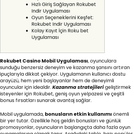
Hızlı Giriş Sağlayan Rokubet
Indir Uygulaması
Oyun Seçeneklerini Keşfet:
Rokubet Indir Uygulaması
Kolay Kayıt İçin Roku bet
Uygulaması
Rokubet Casino Mobil Uygulaması
, oyunculara
sunduğu benzersiz deneyim ve kazanma şansını artıran
ipuçlarıyla dikkat çekiyor. Uygulamanın kullanıcı dostu
arayüzü, hem yeni başlayanlar hem de deneyimli
oyuncular için idealdir.
Kazanma stratejileri
geliştirmek
isteyenler için Rokubet, geniş oyun yelpazesi ve çeşitli
bonus fırsatları sunarak avantaj sağlar.
Mobil uygulamada,
bonusların etkin kullanımı
önemli
bir yer tutar. Özellikle hoş geldin bonusları ve günlük
promosyonlar, oyuncuların başlangıçta daha fazla oyun
oynamalarına olanak tanır. Aşağıdaki tablo, bazı popüler