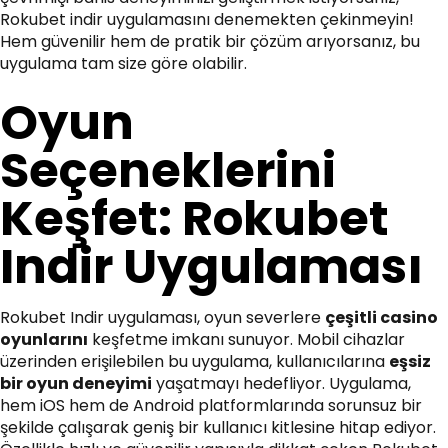
Rokubet indir uygulamasını denemekten çekinmeyin!
Hem güvenilir hem de pratik bir çözüm arıyorsanız, bu
uygulama tam size göre olabilir.
Oyun
Seçeneklerini
Keşfet: Rokubet
Indir Uygulaması
Rokubet Indir uygulaması, oyun severlere
çeşitli casino
oyunlarını
keşfetme imkanı sunuyor. Mobil cihazlar
üzerinden erişilebilen bu uygulama, kullanıcılarına
eşsiz
bir oyun deneyimi
yaşatmayı hedefliyor. Uygulama,
hem iOS hem de Android platformlarında sorunsuz bir
şekilde çalışarak geniş bir kullanıcı kitlesine hitap ediyor.