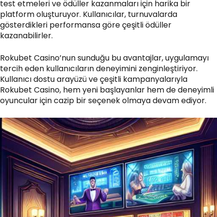
test etmeleri ve ödüller kazanmaları için harika bir
platform oluşturuyor. Kullanıcılar, turnuvalarda
gösterdikleri performansa göre çeşitli ödüller
kazanabilirler.
Rokubet Casino’nun sunduğu bu avantajlar, uygulamayı
tercih eden kullanıcıların deneyimini zenginleştiriyor.
Kullanıcı dostu arayüzü ve çeşitli kampanyalarıyla
Rokubet Casino, hem yeni başlayanlar hem de deneyimli
oyuncular için cazip bir seçenek olmaya devam ediyor.