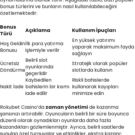
bonus türlerini ve bunların nasıl kullanılabileceğini
özetlemektedir:
Bonus
Açıklama
Kullanım İpuçları
Türü
En yüksek yatırımı
Hoş Geldin
İlk para yatırma
yaparak maksimum fayda
Bonusu
işlemiyle verilir
sağlayın
Belirli slot
Ücretsiz
Stratejik olarak popüler
oyunlarında
Döndürme
slotlarda kullanın
geçerlidir
Kaybedilen
Riskli bahislerde
Nakit İade
bahislerin bir kısmı
kullanarak kayıpları
iade edilir
minimize edin
Rokubet Casino’da
zaman yönetimi
de kazanma
şansınızı artırabilir. Oyuncuların belirli bir süre boyunca
düzenli olarak oynadıkları oyunlarda daha fazla
kazandıkları gözlemlenmiştir. Ayrıca, belirli saatlerde
sunulan özel turnuvalar ve etkinlikler, ekstra kazanç