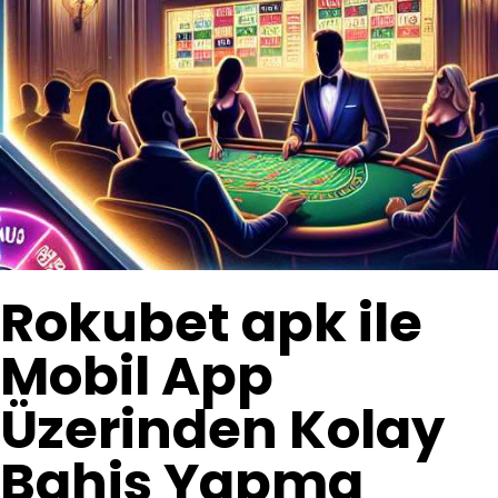
Rokubet apk ile
Mobil App
Üzerinden Kolay
Bahis Yapma